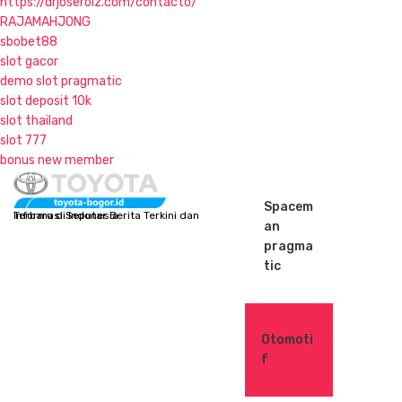
https://drjoseroiz.com/contacto/
RAJAMAHJONG
sbobet88
slot gacor
demo slot pragmatic
slot deposit 10k
slot thailand
slot 777
bonus new member
S
k
Spacem
Informasi Seputar Berita Terkini dan Terbaru di Indonesia
i
an
p
pragma
t
tic
o
c
o
n
Otomoti
t
f
e
n