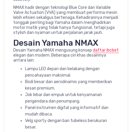
NMAX hadir dengan teknologi Blue Core dan Variable
Valve Actuation (VVA) yang membuat performa mesin
lebih efisien sekaligus bertenaga. Kehadirannya menjadi
tonggak penting bagi Yamaha dalam menghadirkan
motor matik yang tidak hanya fungsional, tetapi juga
stylish dan nyaman untuk perjalanan jarak jauh.
Desain Yamaha NMAX
Desain Yamaha NMAX mengusung konsep
daftar ibcbet
elegan dan modern. Beberapa ciri khas desainnya
antara lain:
Lampu LED depan dan belakang dengan
pencahayaan maksimal.
Bodi besar dan aerodinamis yang memberikan
kesan premium.
Jok lebar dan empuk untuk kenyamanan
pengendara dan penumpang.
Panel instrumen digital yang informatif dan
mudah dibaca.
Velg sporty dengan ban tubeless berukuran
besar.