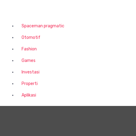
Spaceman pragmatic
Otomotif
Fashion
Games
Investasi
Properti
Aplikasi