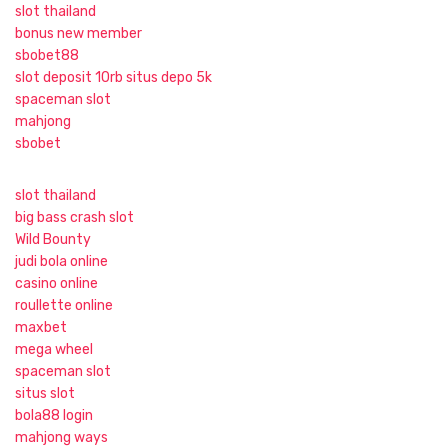
slot thailand
bonus new member
sbobet88
slot deposit 10rb
situs depo 5k
spaceman slot
mahjong
sbobet
slot thailand
big bass crash slot
Wild Bounty
judi bola online
casino online
roullette online
maxbet
mega wheel
spaceman slot
situs slot
bola88 login
mahjong ways