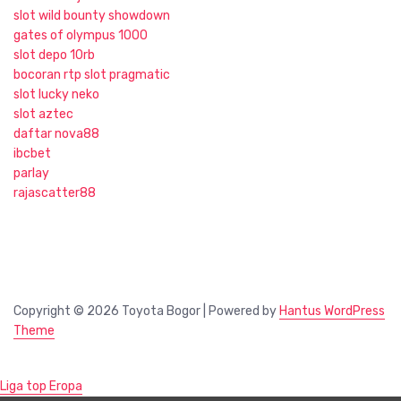
slot wild bounty showdown
gates of olympus 1000
slot depo 10rb
bocoran rtp slot pragmatic
slot lucky neko
slot aztec
daftar nova88
ibcbet
parlay
rajascatter88
Copyright © 2026 Toyota Bogor | Powered by
Hantus WordPress
Theme
Liga top Eropa