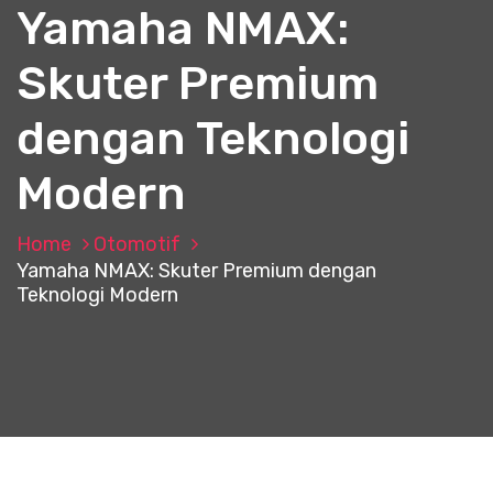
Yamaha NMAX:
Skuter Premium
dengan Teknologi
Modern
Home
Otomotif
Yamaha NMAX: Skuter Premium dengan
Teknologi Modern