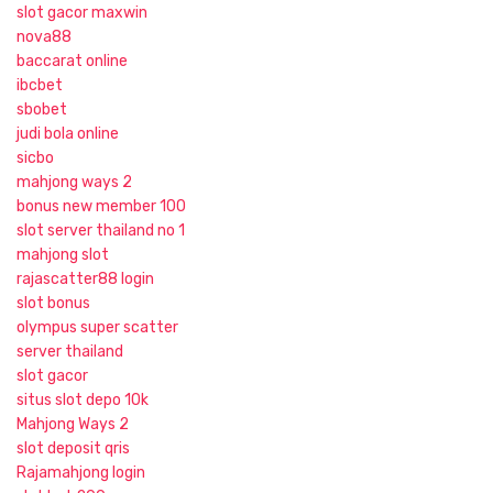
slot gacor maxwin
nova88
baccarat online
ibcbet
sbobet
judi bola online
sicbo
mahjong ways 2
bonus new member 100
slot server thailand no 1
mahjong slot
rajascatter88 login
slot bonus
olympus super scatter
server thailand
slot gacor
situs slot depo 10k
Mahjong Ways 2
slot deposit qris
Rajamahjong login