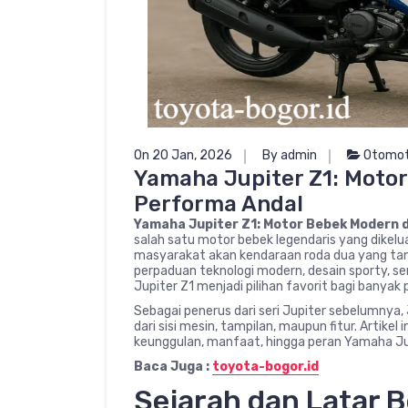
On 20 Jan, 2026
By admin
Otomot
Yamaha Jupiter Z1: Moto
Performa Andal
Yamaha Jupiter Z1: Motor Bebek Modern 
salah satu motor bebek legendaris yang dike
masyarakat akan kendaraan roda dua yang tanggu
perpaduan teknologi modern, desain sporty, se
Jupiter Z1 menjadi pilihan favorit bagi banyak 
Sebagai penerus dari seri Jupiter sebelumnya
dari sisi mesin, tampilan, maupun fitur. Artikel
keunggulan, manfaat, hingga peran Yamaha Jup
Baca Juga :
toyota-bogor.id
Sejarah dan Latar 