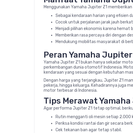
Menggunakan Yamaha Jupiter Z1 memberikan b
Sebagai kendaraan harian yang efisien 
Cocok untuk perjalanan jarak jauh berka
Menjadi pilihan ekonomis karena hemat 
Memberikan rasa percaya diri dengan des
Mendukung mobilitas masyarakat di berba
Peran Yamaha Jupiter
Yamaha Jupiter Z1 bukan hanya sekadar motor 
perkembangan dunia otomotif Indonesia. Moto
kendaraan yang sesuai dengan kebutuhan ma
Dengan harga yang terjangkau, Jupiter Z1 mamp
pekerja, hingga keluarga. Kehadirannya juga 
motor terbesar di Indonesia.
Tips Merawat Yamaha 
Agar performa Jupiter Z1 tetap optimal, berik
Rutin mengganti oli mesin setiap 2.000 
Periksa kondisi rantai dan gir secara berk
Cek tekanan ban agar tetap stabil.