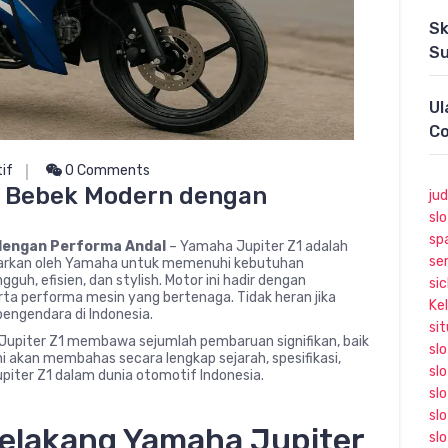
Sk
Su
Ul
C
if
0 Comments
r Bebek Modern dengan
jud
sl
sp
dengan Performa Andal
– Yamaha Jupiter Z1 adalah
se
luarkan oleh Yamaha untuk memenuhi kebutuhan
h, efisien, dan stylish. Motor ini hadir dengan
sic
rta performa mesin yang bertenaga. Tidak heran jika
Ke
pengendara di Indonesia.
sit
, Jupiter Z1 membawa sejumlah pembaruan signifikan, baik
sl
 ini akan membahas secara lengkap sejarah, spesifikasi,
sl
iter Z1 dalam dunia otomotif Indonesia.
slo
slo
Belakang Yamaha Jupiter
sl