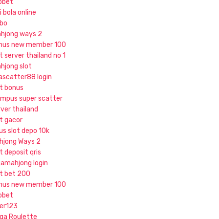
obet
i bola online
cbo
hjong ways 2
nus new member 100
t server thailand no 1
hjong slot
jascatter88 login
ot bonus
ympus super scatter
rver thailand
ot gacor
us slot depo 10k
hjong Ways 2
t deposit qris
jamahjong login
ot bet 200
nus new member 100
obet
ker123
ga Roulette