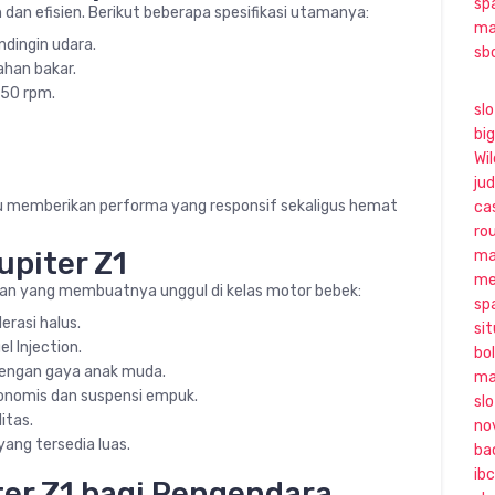
sp
 dan efisien. Berikut beberapa spesifikasi utamanya:
ma
ndingin udara.
sb
bahan bakar.
750 rpm.
slo
big
Wi
jud
pu memberikan performa yang responsif sekaligus hemat
ca
rou
piter Z1
ma
me
lan yang membuatnya unggul di kelas motor bebek:
sp
rasi halus.
sit
l Injection.
bo
dengan gaya anak muda.
ma
onomis dan suspensi empuk.
sl
itas.
no
ng tersedia luas.
ba
ib
er Z1 bagi Pengendara