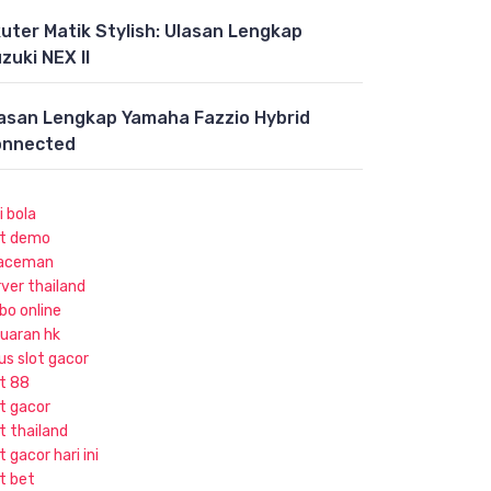
uter Matik Stylish: Ulasan Lengkap
zuki NEX II
asan Lengkap Yamaha Fazzio Hybrid
onnected
i bola
ot demo
aceman
rver thailand
bo online
luaran hk
us slot gacor
ot 88
ot gacor
t thailand
t gacor hari ini
ot bet