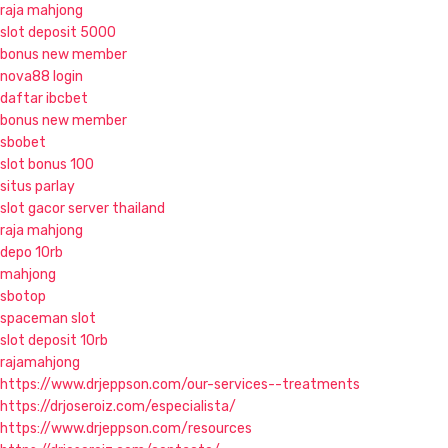
raja mahjong
slot deposit 5000
bonus new member
nova88 login
daftar ibcbet
bonus new member
sbobet
slot bonus 100
situs parlay
slot gacor server thailand
raja mahjong
depo 10rb
mahjong
sbotop
spaceman slot
slot deposit 10rb
rajamahjong
https://www.drjeppson.com/our-services--treatments
https://drjoseroiz.com/especialista/
https://www.drjeppson.com/resources