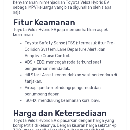
Kenyamanan ini menjadikan Toyota Veloz Hybrid EV
sebagai MPV keluarga yang bisa digunakan oleh siapa
saja.
Fitur Keamanan
Toyota Veloz Hybrid EV juga memperhatikan aspek
keamanan:
Toyota Safety Sense (TSS): termasuk fitur Pre-
Collision System, Lane Departure Alert, dan
Adaptive Cruise Control.
ABS + EBD: mencegah roda terkunci saat
pengereman mendadak.
Hill Start Assist: memudahkan saat berkendara di
tanjakan.
Airbag ganda: melindungi pengemudi dan
penumpang depan.
ISOFIX: mendukung keamanan kursi bayi.
Harga dan Ketersediaan
Toyota Veloz Hybrid EV dipasarkan dengan harga yang
kompetitif di kelasnya. Dengan kisaran harga sekitar Rp