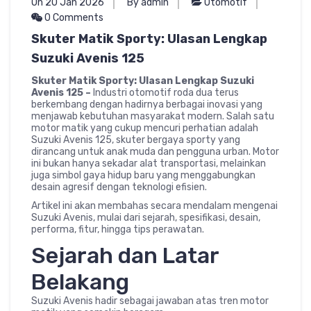
On 20 Jan 2026
By admin
Otomotif
0 Comments
Skuter Matik Sporty: Ulasan Lengkap
Suzuki Avenis 125
Skuter Matik Sporty: Ulasan Lengkap Suzuki
Avenis 125 –
Industri otomotif roda dua terus
berkembang dengan hadirnya berbagai inovasi yang
menjawab kebutuhan masyarakat modern. Salah satu
motor matik yang cukup mencuri perhatian adalah
Suzuki Avenis 125, skuter bergaya sporty yang
dirancang untuk anak muda dan pengguna urban. Motor
ini bukan hanya sekadar alat transportasi, melainkan
juga simbol gaya hidup baru yang menggabungkan
desain agresif dengan teknologi efisien.
Artikel ini akan membahas secara mendalam mengenai
Suzuki Avenis, mulai dari sejarah, spesifikasi, desain,
performa, fitur, hingga tips perawatan.
Sejarah dan Latar
Belakang
Suzuki Avenis hadir sebagai jawaban atas tren motor