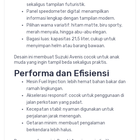
sekaligus tampilan futuristik.
Panel speedometer digital: menampilkan
informasi lengkap dengan tampilan modern.
Pilihan warna variatif: hitam matte, biru sporty,
merah menyala, hingga abu-abu elegan.
Bagasi luas: kapasitas 21,5 liter, cukup untuk
menyimpan helm atau barang bawaan.
Desain ini membuat Suzuki Avenis cocok untuk anak
muda yang ingin tampil beda sekaligus praktis.
Performa dan Efisiensi
Mesin Fuel Injection: lebih hemat bahan bakar dan
ramah lingkungan.
Akselerasi responsif: cocok untuk penggunaan di
jalan perkotaan yang padat.
Kecepatan stabil: nyaman digunakan untuk
perjalanan jarak menengah.
Getaran minim: membuat pengalaman
berkendara lebih halus.