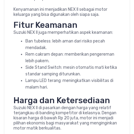
Kenyamanan ini menjadikan NEX II sebagai motor
keluarga yang bisa digunakan oleh siapa saja.
Fitur Keamanan
Suzuki NEX II juga memperhatikan aspek keamanan:
Ban tubeless: lebih aman dari risiko pecah
mendadak.
Rem cakram depan: memberikan pengereman
lebih pakem.
Side Stand Switch: mesin otomatis mati ketika
standar samping diturunkan.
Lampu LED terang: meningkatkan visibilitas di
malam hari.
Harga dan Ketersediaan
Suzuki NEX II di pasarkan dengan harga yang relatif
terjangkau di banding kompetitor di kelasnya. Dengan
kisaran harga di bawah Rp 20 juta, motor ini menjadi
pilihan ekonomis bagi masyarakat yang menginginkan
motor matik berkualitas.