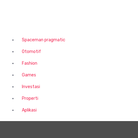
Spaceman pragmatic
Otomotif
Fashion
Games
Investasi
Properti
Aplikasi