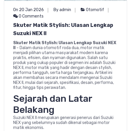
On 20 Jan 2026
By admin
Otomotif
0 Comments
Skuter Matik Stylish: Ulasan Lengkap
Suzuki NEX II
Skuter Matik Stylish: Ulasan Lengkap Suzuki NEX
II
– Dalam dunia otomotif roda dua, motor matik
menjadi pilihan utama masyarakat modern karena
praktis, efisien, dan nyaman digunakan. Salah satu
produk yang cukup populer di segmen ini adalah Suzuki
NEX II, motor matik yang hadir dengan desain stylish,
performa tangguh, serta harga terjangkau. Artikel ini
akan membahas secara mendalam mengenai Suzuki
NEX II, mulai dari sejarah, spesifikasi, desain, performa,
fitur, hingga tips perawatan.
Sejarah dan Latar
Belakang
Suzuki NEX II merupakan generasi penerus dari Suzuki
NEX yang sebelumnya sudah dikenal sebagai motor
matik ekonomis.