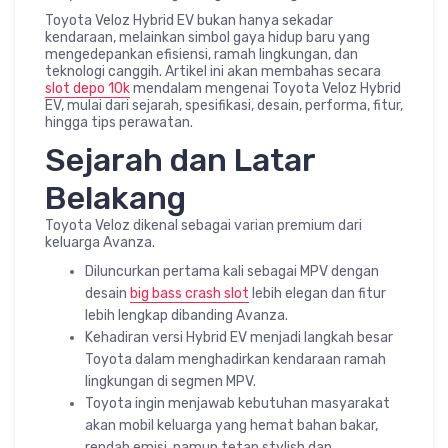
Toyota Veloz Hybrid EV bukan hanya sekadar
kendaraan, melainkan simbol gaya hidup baru yang
mengedepankan efisiensi, ramah lingkungan, dan
teknologi canggih. Artikel ini akan membahas secara
slot depo 10k
mendalam mengenai Toyota Veloz Hybrid
EV, mulai dari sejarah, spesifikasi, desain, performa, fitur,
hingga tips perawatan.
Sejarah dan Latar
Belakang
Toyota Veloz dikenal sebagai varian premium dari
keluarga Avanza.
Diluncurkan pertama kali sebagai MPV dengan
desain
big bass crash slot
lebih elegan dan fitur
lebih lengkap dibanding Avanza.
Kehadiran versi Hybrid EV menjadi langkah besar
Toyota dalam menghadirkan kendaraan ramah
lingkungan di segmen MPV.
Toyota ingin menjawab kebutuhan masyarakat
akan mobil keluarga yang hemat bahan bakar,
rendah emisi, namun tetap stylish dan