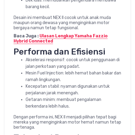
Dek luas: memudahkan pengendara membawa
barang kecil.
Desain ini membuat NEX II cocok untuk anak muda
maupun orang dewasa yang menginginkan motor
bergaya namun tetap fungsional.
Baca Juga :
Ulasan Lengkap Yamaha Fazzio
Hybrid Connected
Performa dan Efisiensi
Akselerasi responsif: cocok untuk penggunaan di
jalan perkotaan yang padat.
Mesin Fuel Injection: lebih hemat bahan bakar dan
ramah lingkungan.
Kecepatan stabil: nyaman digunakan untuk
perjalanan jarak menengah.
Getaran minim: membuat pengalaman
berkendara lebih halus.
Dengan performa ini, NEX II menjadi pilihan tepat bagi
mereka yang menginginkan motor hemat namun tetap
bertenaga.