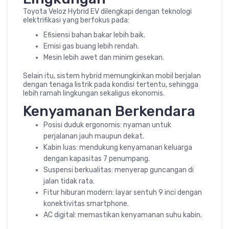
Toyota Veloz Hybrid EV dilengkapi dengan teknologi
elektrifikasi yang berfokus pada:
Efisiensi bahan bakar lebih baik.
Emisi gas buang lebih rendah.
Mesin lebih awet dan minim gesekan.
Selain itu, sistem hybrid memungkinkan mobil berjalan
dengan tenaga listrik pada kondisi tertentu, sehingga
lebih ramah lingkungan sekaligus ekonomis.
Kenyamanan Berkendara
Posisi duduk ergonomis: nyaman untuk
perjalanan jauh maupun dekat.
Kabin luas: mendukung kenyamanan keluarga
dengan kapasitas 7 penumpang.
Suspensi berkualitas: menyerap guncangan di
jalan tidak rata.
Fitur hiburan modern: layar sentuh 9 inci dengan
konektivitas smartphone.
AC digital: memastikan kenyamanan suhu kabin.