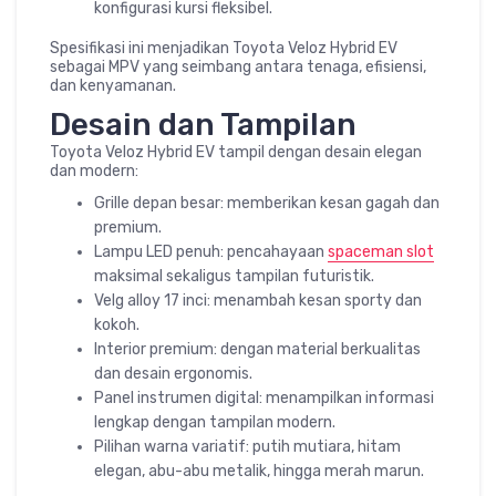
konfigurasi kursi fleksibel.
Spesifikasi ini menjadikan Toyota Veloz Hybrid EV
sebagai MPV yang seimbang antara tenaga, efisiensi,
dan kenyamanan.
Desain dan Tampilan
Toyota Veloz Hybrid EV tampil dengan desain elegan
dan modern:
Grille depan besar: memberikan kesan gagah dan
premium.
Lampu LED penuh: pencahayaan
spaceman slot
maksimal sekaligus tampilan futuristik.
Velg alloy 17 inci: menambah kesan sporty dan
kokoh.
Interior premium: dengan material berkualitas
dan desain ergonomis.
Panel instrumen digital: menampilkan informasi
lengkap dengan tampilan modern.
Pilihan warna variatif: putih mutiara, hitam
elegan, abu-abu metalik, hingga merah marun.