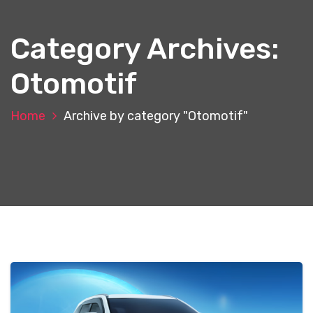
Category Archives:
Otomotif
Home
Archive by category "Otomotif"