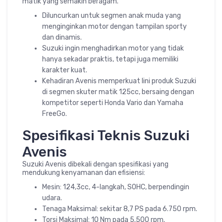
matik yang semakin beragam.
Diluncurkan untuk segmen anak muda yang
menginginkan motor dengan tampilan sporty
dan dinamis.
Suzuki ingin menghadirkan motor yang tidak
hanya sekadar praktis, tetapi juga memiliki
karakter kuat.
Kehadiran Avenis memperkuat lini produk Suzuki
di segmen skuter matik 125cc, bersaing dengan
kompetitor seperti Honda Vario dan Yamaha
FreeGo.
Spesifikasi Teknis Suzuki
Avenis
Suzuki Avenis dibekali dengan spesifikasi yang
mendukung kenyamanan dan efisiensi:
Mesin: 124,3cc, 4-langkah, SOHC, berpendingin
udara.
Tenaga Maksimal: sekitar 8,7 PS pada 6.750 rpm.
Torsi Maksimal: 10 Nm pada 5.500 rpm.