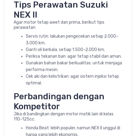
Tips Perawatan Suzuki
NEX II
Agar motor tetap awet dan prima, berikut tips
perawatan:
Servis rutin: lakukan pengecekan setiap 2.000–
3.000 km.
Ganti oli berkala: setiap 1.500–2.000 km.
Periksa tekanan ban: agar tetap stabil dan aman.
Gunakan bahan bakar berkualitas: untuk menjaga
performa mesin.
Cek aki dan kelistrikan: agar sistem injeksi tetap
optimal.
Perbandingan dengan
Kompetitor
Jika di bandingkan dengan motor matik lain di kelas
110–125cc:
Honda Beat: lebih populer, namun NEX II unggul di
harga yang lebih ekonomis.