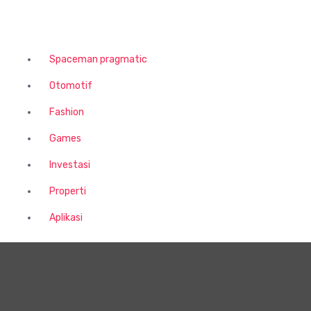
Spaceman pragmatic
Otomotif
Fashion
Games
Investasi
Properti
Aplikasi