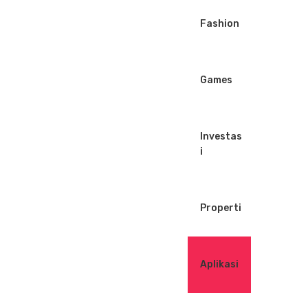
t
Fashion
Games
Investas
i
Properti
Aplikasi