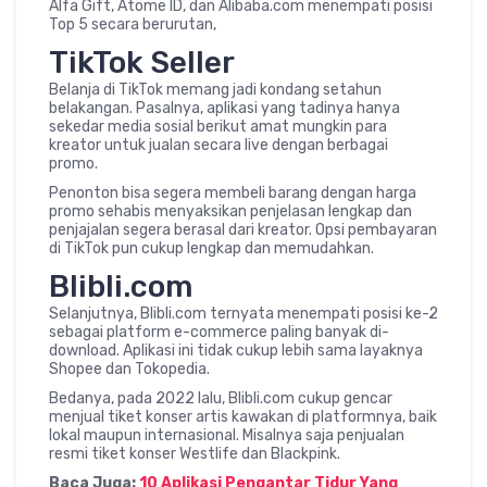
Alfa Gift, Atome ID, dan Alibaba.com menempati posisi
Top 5 secara berurutan,
TikTok Seller
Belanja di TikTok memang jadi kondang setahun
belakangan. Pasalnya, aplikasi yang tadinya hanya
sekedar media sosial berikut amat mungkin para
kreator untuk jualan secara live dengan berbagai
promo.
Penonton bisa segera membeli barang dengan harga
promo sehabis menyaksikan penjelasan lengkap dan
penjajalan segera berasal dari kreator. Opsi pembayaran
di TikTok pun cukup lengkap dan memudahkan.
Blibli.com
Selanjutnya, Blibli.com ternyata menempati posisi ke-2
sebagai platform e-commerce paling banyak di-
download. Aplikasi ini tidak cukup lebih sama layaknya
Shopee dan Tokopedia.
Bedanya, pada 2022 lalu, Blibli.com cukup gencar
menjual tiket konser artis kawakan di platformnya, baik
lokal maupun internasional. Misalnya saja penjualan
resmi tiket konser Westlife dan Blackpink.
Baca Juga:
10 Aplikasi Pengantar Tidur Yang