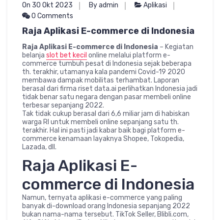
On 30 Okt 2023
By admin
Aplikasi
0 Comments
Raja Aplikasi E-commerce di Indonesia
Raja Aplikasi E-commerce di Indonesia
– Kegiatan
belanja
slot bet kecil
online melalui platform e-
commerce tumbuh pesat di Indonesia sejak beberapa
th. terakhir, utamanya kala pandemi Covid-19 2020
membawa dampak mobilitas terhambat. Laporan
berasal dari firma riset data.ai perlihatkan Indonesia jadi
tidak benar satu negara dengan pasar membeli online
terbesar sepanjang 2022.
Tak tidak cukup berasal dari 6,6 miliar jam di habiskan
warga RI untuk membeli online sepanjang satu th.
terakhir. Hal ini pasti jadi kabar baik bagi platform e-
commerce kenamaan layaknya Shopee, Tokopedia,
Lazada, dll.
Raja Aplikasi E-
commerce di Indonesia
Namun, ternyata aplikasi e-commerce yang paling
banyak di-download orang Indonesia sepanjang 2022
bukan nama-nama tersebut. TikTok Seller, Blibli.com,