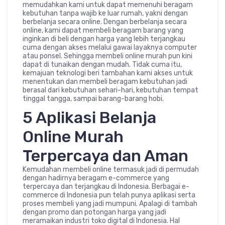
memudahkan kami untuk dapat memenuhi beragam
kebutuhan tanpa wajib ke luar rumah, yakni dengan
berbelanja secara online. Dengan berbelanja secara
online, kami dapat membeli beragam barang yang
inginkan di beli dengan harga yang lebih terjangkau
cuma dengan akses melalui gawai layaknya computer
atau ponsel. Sehingga membeli online murah pun kini
dapat di tunaikan dengan mudah. Tidak cuma itu,
kemajuan teknologi beri tambahan kami akses untuk
menentukan dan membeli beragam kebutuhan jadi
berasal dari kebutuhan sehari-hari, kebutuhan tempat
tinggal tangga, sampai barang-barang hobi.
5 Aplikasi Belanja
Online Murah
Terpercaya dan Aman
Kemudahan membeli online termasuk jadi di permudah
dengan hadirnya beragam e-commerce yang
terpercaya dan terjangkau di Indonesia. Berbagai e-
commerce di Indonesia pun telah punya aplikasi serta
proses membeli yang jadi mumpuni. Apalagi di tambah
dengan promo dan potongan harga yang jadi
meramaikan industri toko digital di Indonesia. Hal