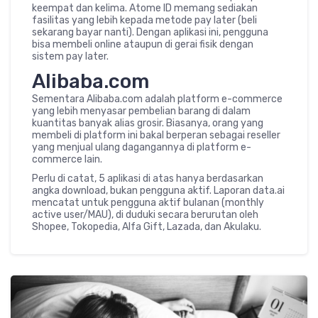
keempat dan kelima. Atome ID memang sediakan
fasilitas yang lebih kepada metode pay later (beli
sekarang bayar nanti). Dengan aplikasi ini, pengguna
bisa membeli online ataupun di gerai fisik dengan
sistem pay later.
Alibaba.com
Sementara Alibaba.com adalah platform e-commerce
yang lebih menyasar pembelian barang di dalam
kuantitas banyak alias grosir. Biasanya, orang yang
membeli di platform ini bakal berperan sebagai reseller
yang menjual ulang dagangannya di platform e-
commerce lain.
Perlu di catat, 5 aplikasi di atas hanya berdasarkan
angka download, bukan pengguna aktif. Laporan data.ai
mencatat untuk pengguna aktif bulanan (monthly
active user/MAU), di duduki secara berurutan oleh
Shopee, Tokopedia, Alfa Gift, Lazada, dan Akulaku.