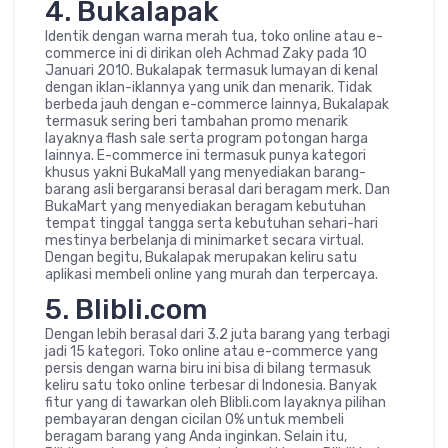
4. Bukalapak
Identik dengan warna merah tua, toko online atau e-
commerce ini di dirikan oleh Achmad Zaky pada 10
Januari 2010. Bukalapak termasuk lumayan di kenal
dengan iklan-iklannya yang unik dan menarik. Tidak
berbeda jauh dengan e-commerce lainnya, Bukalapak
termasuk sering beri tambahan promo menarik
layaknya flash sale serta program potongan harga
lainnya. E-commerce ini termasuk punya kategori
khusus yakni BukaMall yang menyediakan barang-
barang asli bergaransi berasal dari beragam merk. Dan
BukaMart yang menyediakan beragam kebutuhan
tempat tinggal tangga serta kebutuhan sehari-hari
mestinya berbelanja di minimarket secara virtual.
Dengan begitu, Bukalapak merupakan keliru satu
aplikasi membeli online yang murah dan terpercaya.
5. Blibli.com
Dengan lebih berasal dari 3.2 juta barang yang terbagi
jadi 15 kategori. Toko online atau e-commerce yang
persis dengan warna biru ini bisa di bilang termasuk
keliru satu toko online terbesar di Indonesia. Banyak
fitur yang di tawarkan oleh Blibli.com layaknya pilihan
pembayaran dengan cicilan 0% untuk membeli
beragam barang yang Anda inginkan. Selain itu,