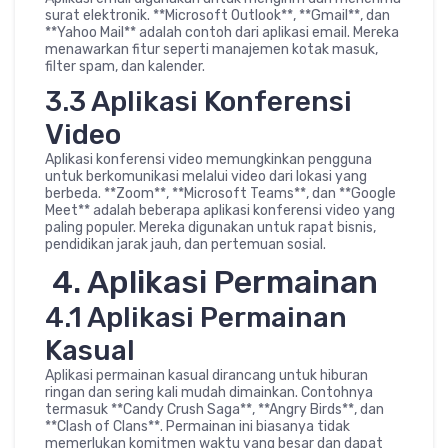
surat elektronik. **Microsoft Outlook**, **Gmail**, dan
**Yahoo Mail** adalah contoh dari aplikasi email. Mereka
menawarkan fitur seperti manajemen kotak masuk,
filter spam, dan kalender.
3.3 Aplikasi Konferensi
Video
Aplikasi konferensi video memungkinkan pengguna
untuk berkomunikasi melalui video dari lokasi yang
berbeda. **Zoom**, **Microsoft Teams**, dan **Google
Meet** adalah beberapa aplikasi konferensi video yang
paling populer. Mereka digunakan untuk rapat bisnis,
pendidikan jarak jauh, dan pertemuan sosial.
4. Aplikasi Permainan
4.1 Aplikasi Permainan
Kasual
Aplikasi permainan kasual dirancang untuk hiburan
ringan dan sering kali mudah dimainkan. Contohnya
termasuk **Candy Crush Saga**, **Angry Birds**, dan
**Clash of Clans**. Permainan ini biasanya tidak
memerlukan komitmen waktu yang besar dan dapat