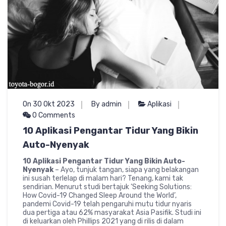
On 30 Okt 2023
By admin
Aplikasi
0 Comments
10 Aplikasi Pengantar Tidur Yang Bikin
Auto-Nyenyak
10 Aplikasi Pengantar Tidur Yang Bikin Auto-
Nyenyak
– Ayo, tunjuk tangan, siapa yang belakangan
ini susah terlelap di malam hari? Tenang, kami tak
sendirian. Menurut studi bertajuk ‘Seeking Solutions:
How Covid-19 Changed Sleep Around the World’,
pandemi Covid-19 telah pengaruhi mutu tidur nyaris
dua pertiga atau 62% masyarakat Asia Pasifik. Studi ini
di keluarkan oleh Phillips 2021 yang di rilis di dalam