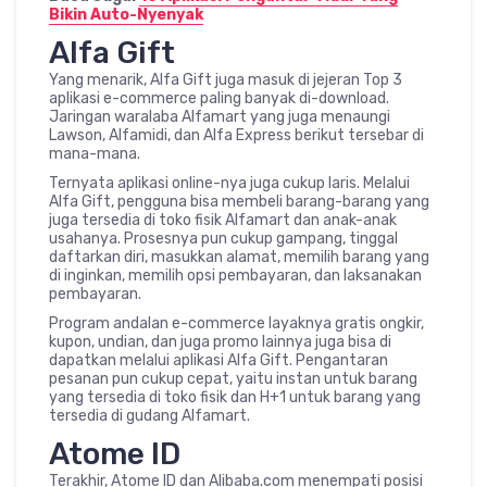
Bikin Auto-Nyenyak
Alfa Gift
Yang menarik, Alfa Gift juga masuk di jejeran Top 3
aplikasi e-commerce paling banyak di-download.
Jaringan waralaba Alfamart yang juga menaungi
Lawson, Alfamidi, dan Alfa Express berikut tersebar di
mana-mana.
Ternyata aplikasi online-nya juga cukup laris. Melalui
Alfa Gift, pengguna bisa membeli barang-barang yang
juga tersedia di toko fisik Alfamart dan anak-anak
usahanya. Prosesnya pun cukup gampang, tinggal
daftarkan diri, masukkan alamat, memilih barang yang
di inginkan, memilih opsi pembayaran, dan laksanakan
pembayaran.
Program andalan e-commerce layaknya gratis ongkir,
kupon, undian, dan juga promo lainnya juga bisa di
dapatkan melalui aplikasi Alfa Gift. Pengantaran
pesanan pun cukup cepat, yaitu instan untuk barang
yang tersedia di toko fisik dan H+1 untuk barang yang
tersedia di gudang Alfamart.
Atome ID
Terakhir, Atome ID dan Alibaba.com menempati posisi