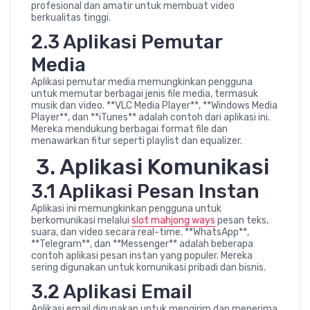
profesional dan amatir untuk membuat video
berkualitas tinggi.
2.3 Aplikasi Pemutar
Media
Aplikasi pemutar media memungkinkan pengguna
untuk memutar berbagai jenis file media, termasuk
musik dan video. **VLC Media Player**, **Windows Media
Player**, dan **iTunes** adalah contoh dari aplikasi ini.
Mereka mendukung berbagai format file dan
menawarkan fitur seperti playlist dan equalizer.
3. Aplikasi Komunikasi
3.1 Aplikasi Pesan Instan
Aplikasi ini memungkinkan pengguna untuk
berkomunikasi melalui
slot mahjong ways
pesan teks,
suara, dan video secara real-time. **WhatsApp**,
**Telegram**, dan **Messenger** adalah beberapa
contoh aplikasi pesan instan yang populer. Mereka
sering digunakan untuk komunikasi pribadi dan bisnis.
3.2 Aplikasi Email
Aplikasi email digunakan untuk mengirim dan menerima