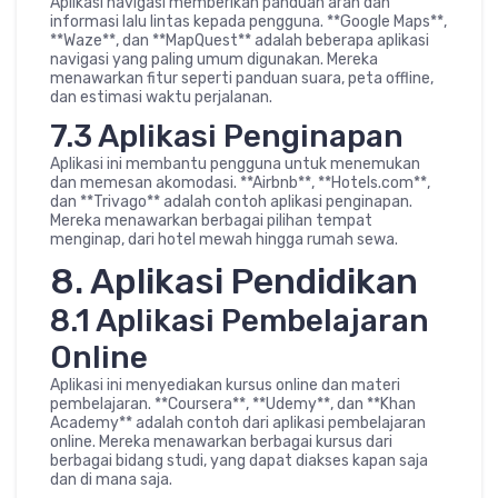
Aplikasi navigasi memberikan panduan arah dan
informasi lalu lintas kepada pengguna. **Google Maps**,
**Waze**, dan **MapQuest** adalah beberapa aplikasi
navigasi yang paling umum digunakan. Mereka
menawarkan fitur seperti panduan suara, peta offline,
dan estimasi waktu perjalanan.
7.3 Aplikasi Penginapan
Aplikasi ini membantu pengguna untuk menemukan
dan memesan akomodasi. **Airbnb**, **Hotels.com**,
dan **Trivago** adalah contoh aplikasi penginapan.
Mereka menawarkan berbagai pilihan tempat
menginap, dari hotel mewah hingga rumah sewa.
8. Aplikasi Pendidikan
8.1 Aplikasi Pembelajaran
Online
Aplikasi ini menyediakan kursus online dan materi
pembelajaran. **Coursera**, **Udemy**, dan **Khan
Academy** adalah contoh dari aplikasi pembelajaran
online. Mereka menawarkan berbagai kursus dari
berbagai bidang studi, yang dapat diakses kapan saja
dan di mana saja.