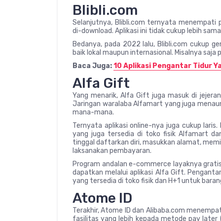
Blibli.com
Selanjutnya, Blibli.com ternyata menempati 
di-download. Aplikasi ini tidak cukup lebih sa
Bedanya, pada 2022 lalu, Blibli.com cukup ge
baik lokal maupun internasional. Misalnya saja 
Baca Juga:
10 Aplikasi Pengantar Tidur Y
Alfa Gift
Yang menarik, Alfa Gift juga masuk di jejera
Jaringan waralaba Alfamart yang juga menaung
mana-mana.
Ternyata aplikasi online-nya juga cukup laris
yang juga tersedia di toko fisik Alfamart 
tinggal daftarkan diri, masukkan alamat, memi
laksanakan pembayaran.
Program andalan e-commerce layaknya gratis on
dapatkan melalui aplikasi Alfa Gift. Pengant
yang tersedia di toko fisik dan H+1 untuk bara
Atome ID
Terakhir, Atome ID dan Alibaba.com menempat
fasilitas yang lebih kepada metode pay later (