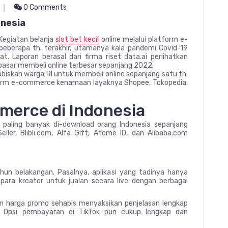
0 Comments
onesia
Kegiatan belanja
slot bet kecil
online melalui platform e-
eberapa th. terakhir, utamanya kala pandemi Covid-19
Laporan berasal dari firma riset data.ai perlihatkan
 pasar membeli online terbesar sepanjang 2022.
 habiskan warga RI untuk membeli online sepanjang satu th.
platform e-commerce kenamaan layaknya Shopee, Tokopedia,
merce di Indonesia
paling banyak di-download orang Indonesia sepanjang
er, Blibli.com, Alfa Gift, Atome ID, dan Alibaba.com
hun belakangan. Pasalnya, aplikasi yang tadinya hanya
para kreator untuk jualan secara live dengan berbagai
n harga promo sehabis menyaksikan penjelasan lengkap
or. Opsi pembayaran di TikTok pun cukup lengkap dan