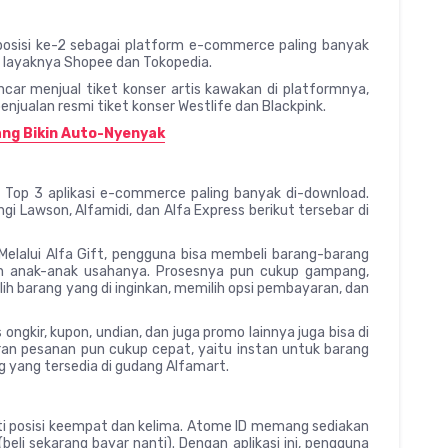
posisi ke-2 sebagai platform e-commerce paling banyak
ma layaknya Shopee dan Tokopedia.
ncar menjual tiket konser artis kawakan di platformnya,
penjualan resmi tiket konser Westlife dan Blackpink.
ang Bikin Auto-Nyenyak
n Top 3 aplikasi e-commerce paling banyak di-download.
i Lawson, Alfamidi, dan Alfa Express berikut tersebar di
. Melalui Alfa Gift, pengguna bisa membeli barang-barang
dan anak-anak usahanya. Prosesnya pun cukup gampang,
lih barang yang di inginkan, memilih opsi pembayaran, dan
gkir, kupon, undian, dan juga promo lainnya juga bisa di
aran pesanan pun cukup cepat, yaitu instan untuk barang
ng yang tersedia di gudang Alfamart.
i posisi keempat dan kelima. Atome ID memang sediakan
beli sekarang bayar nanti). Dengan aplikasi ini, pengguna