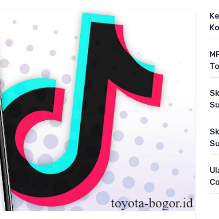
Ke
Ko
MP
To
Sk
Su
Sk
Su
Ul
C