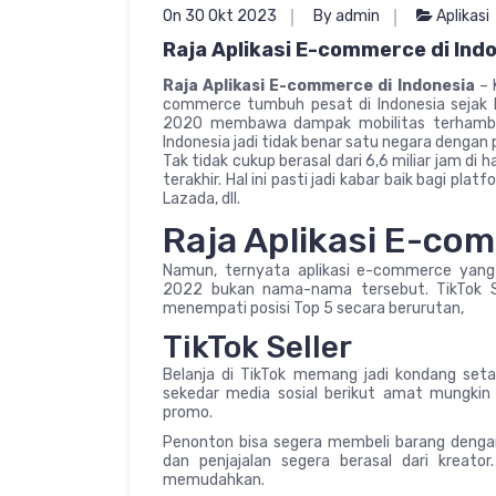
On 30 Okt 2023
By admin
Aplikasi
Raja Aplikasi E-commerce di Ind
Raja Aplikasi E-commerce di Indonesia
– 
commerce tumbuh pesat di Indonesia sejak b
2020 membawa dampak mobilitas terhambat. 
Indonesia jadi tidak benar satu negara dengan
Tak tidak cukup berasal dari 6,6 miliar jam di
terakhir. Hal ini pasti jadi kabar baik bagi 
Lazada, dll.
Raja Aplikasi E-com
Namun, ternyata aplikasi e-commerce yang 
2022 bukan nama-nama tersebut. TikTok Sell
menempati posisi Top 5 secara berurutan,
TikTok Seller
Belanja di TikTok memang jadi kondang seta
sekedar media sosial berikut amat mungkin 
promo.
Penonton bisa segera membeli barang denga
dan penjajalan segera berasal dari kreat
memudahkan.