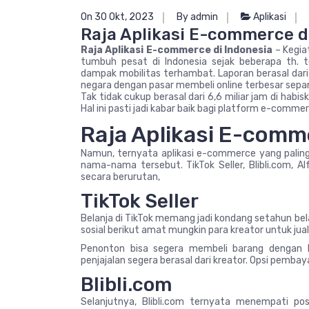
On 30 Okt, 2023
By admin
Aplikasi
Raja Aplikasi E-commerce d
Raja Aplikasi E-commerce di Indonesia
– Kegia
tumbuh pesat di Indonesia sejak beberapa th.
dampak mobilitas terhambat. Laporan berasal dari f
negara dengan pasar membeli online terbesar sepa
Tak tidak cukup berasal dari 6,6 miliar jam di habi
Hal ini pasti jadi kabar baik bagi platform e-comm
Raja Aplikasi E-comm
Namun, ternyata aplikasi e-commerce yang palin
nama-nama tersebut. TikTok Seller, Blibli.com, A
secara berurutan,
TikTok Seller
Belanja di TikTok memang jadi kondang setahun bel
sosial berikut amat mungkin para kreator untuk jua
Penonton bisa segera membeli barang dengan 
penjajalan segera berasal dari kreator. Opsi pemb
Blibli.com
Selanjutnya, Blibli.com ternyata menempati po