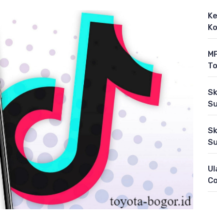
Ke
Ko
MP
To
Sk
Su
Sk
Su
Ul
C