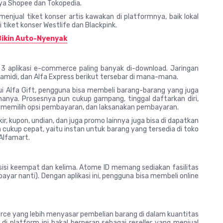
knya Shopee dan Tokopedia.
menjual tiket konser artis kawakan di platformnya, baik lokal
 tiket konser Westlife dan Blackpink.
Bikin Auto-Nyenyak
p 3 aplikasi e-commerce paling banyak di-download. Jaringan
midi, dan Alfa Express berikut tersebar di mana-mana.
alui Alfa Gift, pengguna bisa membeli barang-barang yang juga
ahanya. Prosesnya pun cukup gampang, tinggal daftarkan diri,
, memilih opsi pembayaran, dan laksanakan pembayaran.
, kupon, undian, dan juga promo lainnya juga bisa di dapatkan
n cukup cepat, yaitu instan untuk barang yang tersedia di toko
 Alfamart.
isi keempat dan kelima. Atome ID memang sediakan fasilitas
ayar nanti). Dengan aplikasi ini, pengguna bisa membeli online
e yang lebih menyasar pembelian barang di dalam kuantitas
 di platform ini bakal berperan sebagai reseller yang menjual