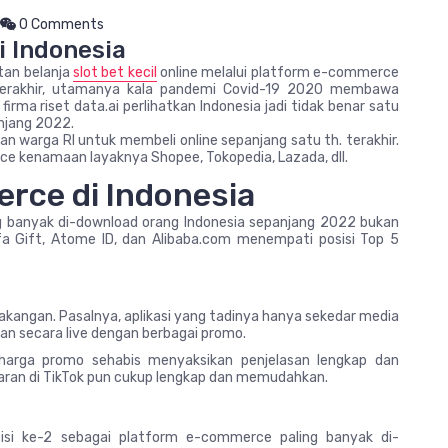
0 Comments
i Indonesia
tan belanja
slot bet kecil
online melalui platform e-commerce
 terakhir, utamanya kala pandemi Covid-19 2020 membawa
irma riset data.ai perlihatkan Indonesia jadi tidak benar satu
njang 2022.
skan warga RI untuk membeli online sepanjang satu th. terakhir.
erce kenamaan layaknya Shopee, Tokopedia, Lazada, dll.
erce di Indonesia
g banyak di-download orang Indonesia sepanjang 2022 bukan
lfa Gift, Atome ID, dan Alibaba.com menempati posisi Top 5
akangan. Pasalnya, aplikasi yang tadinya hanya sekedar media
lan secara live dengan berbagai promo.
harga promo sehabis menyaksikan penjelasan lengkap dan
ayaran di TikTok pun cukup lengkap dan memudahkan.
sisi ke-2 sebagai platform e-commerce paling banyak di-