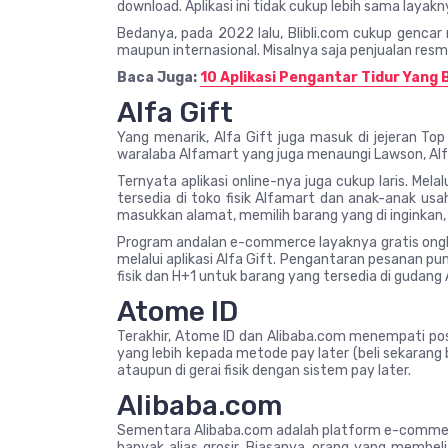
download. Aplikasi ini tidak cukup lebih sama laya
Bedanya, pada 2022 lalu, Blibli.com cukup gencar 
maupun internasional. Misalnya saja penjualan resmi
Baca Juga:
10 Aplikasi Pengantar Tidur Yang 
Alfa Gift
Yang menarik, Alfa Gift juga masuk di jejeran To
waralaba Alfamart yang juga menaungi Lawson, Alfa
Ternyata aplikasi online-nya juga cukup laris. Mel
tersedia di toko fisik Alfamart dan anak-anak us
masukkan alamat, memilih barang yang di inginkan
Program andalan e-commerce layaknya gratis ongkir
melalui aplikasi Alfa Gift. Pengantaran pesanan pu
fisik dan H+1 untuk barang yang tersedia di gudang
Atome ID
Terakhir, Atome ID dan Alibaba.com menempati pos
yang lebih kepada metode pay later (beli sekarang b
ataupun di gerai fisik dengan sistem pay later.
Alibaba.com
Sementara Alibaba.com adalah platform e-commerc
banyak alias grosir. Biasanya, orang yang membeli