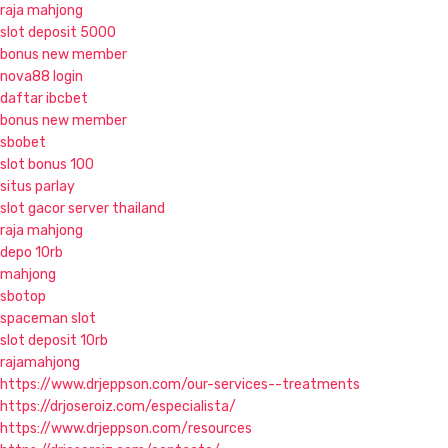
raja mahjong
slot deposit 5000
bonus new member
nova88 login
daftar ibcbet
bonus new member
sbobet
slot bonus 100
situs parlay
slot gacor server thailand
raja mahjong
depo 10rb
mahjong
sbotop
spaceman slot
slot deposit 10rb
rajamahjong
https://www.drjeppson.com/our-services--treatments
https://drjoseroiz.com/especialista/
https://www.drjeppson.com/resources