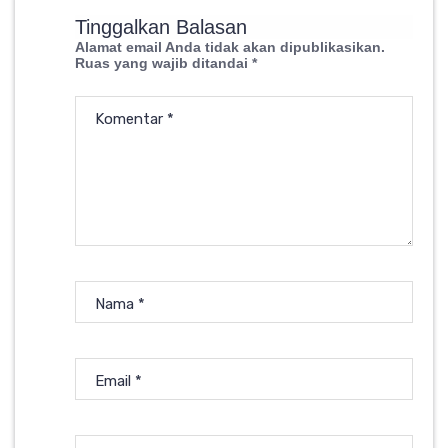
Tinggalkan Balasan
Alamat email Anda tidak akan dipublikasikan.
Ruas yang wajib ditandai
*
Komentar
*
Nama
*
Email
*