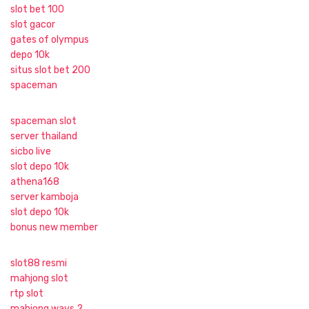
slot bet 100
slot gacor
gates of olympus
depo 10k
situs slot bet 200
spaceman
spaceman slot
server thailand
sicbo live
slot depo 10k
athena168
server kamboja
slot depo 10k
bonus new member
slot88 resmi
mahjong slot
rtp slot
mahjong ways 2