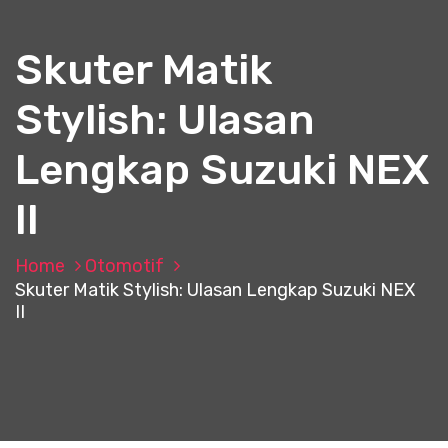
Skuter Matik
Stylish: Ulasan
Lengkap Suzuki NEX
II
Home
Otomotif
Skuter Matik Stylish: Ulasan Lengkap Suzuki NEX
II