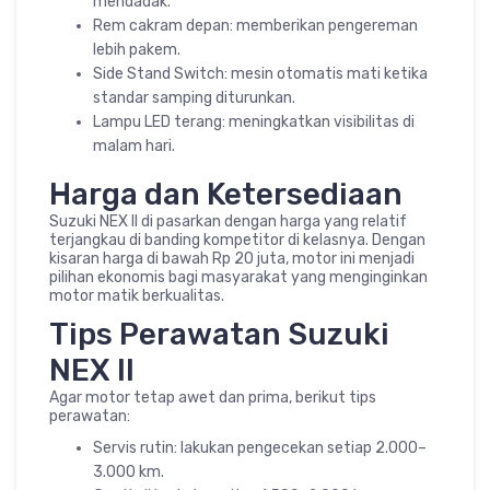
mendadak.
Rem cakram depan: memberikan pengereman
lebih pakem.
Side Stand Switch: mesin otomatis mati ketika
standar samping diturunkan.
Lampu LED terang: meningkatkan visibilitas di
malam hari.
Harga dan Ketersediaan
Suzuki NEX II di pasarkan dengan harga yang relatif
terjangkau di banding kompetitor di kelasnya. Dengan
kisaran harga di bawah Rp 20 juta, motor ini menjadi
pilihan ekonomis bagi masyarakat yang menginginkan
motor matik berkualitas.
Tips Perawatan Suzuki
NEX II
Agar motor tetap awet dan prima, berikut tips
perawatan:
Servis rutin: lakukan pengecekan setiap 2.000–
3.000 km.