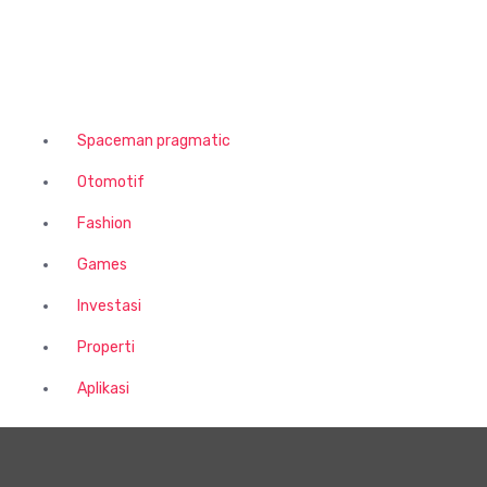
Spaceman pragmatic
Otomotif
Fashion
Games
Investasi
Properti
Aplikasi