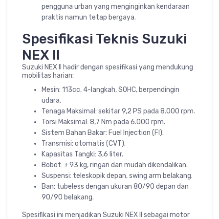
pengguna urban yang menginginkan kendaraan
praktis namun tetap bergaya.
Spesifikasi Teknis Suzuki
NEX II
Suzuki NEX II hadir dengan spesifikasi yang mendukung
mobilitas harian:
Mesin: 113cc, 4-langkah, SOHC, berpendingin
udara.
Tenaga Maksimal: sekitar 9,2 PS pada 8.000 rpm.
Torsi Maksimal: 8,7 Nm pada 6.000 rpm.
Sistem Bahan Bakar: Fuel Injection (FI).
Transmisi: otomatis (CVT).
Kapasitas Tangki: 3,6 liter.
Bobot: ± 93 kg, ringan dan mudah dikendalikan.
Suspensi: teleskopik depan, swing arm belakang.
Ban: tubeless dengan ukuran 80/90 depan dan
90/90 belakang.
Spesifikasi ini menjadikan Suzuki NEX II sebagai motor