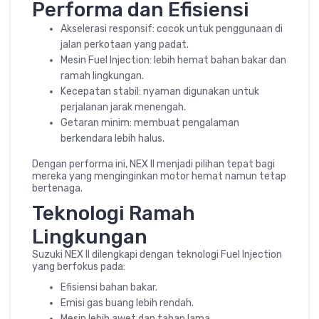
Performa dan Efisiensi
Akselerasi responsif: cocok untuk penggunaan di
jalan perkotaan yang padat.
Mesin Fuel Injection: lebih hemat bahan bakar dan
ramah lingkungan.
Kecepatan stabil: nyaman digunakan untuk
perjalanan jarak menengah.
Getaran minim: membuat pengalaman
berkendara lebih halus.
Dengan performa ini, NEX II menjadi pilihan tepat bagi
mereka yang menginginkan motor hemat namun tetap
bertenaga.
Teknologi Ramah
Lingkungan
Suzuki NEX II dilengkapi dengan teknologi Fuel Injection
yang berfokus pada:
Efisiensi bahan bakar.
Emisi gas buang lebih rendah.
Mesin lebih awet dan tahan lama.