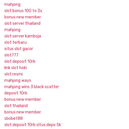
mahjong
slot bonus 100 to 3x
bonus new member
slot server thailand
mahjong
slot server kamboja
slot terbaru
situs slot gacor
slot777
slot deposit 10rb
link slot hoki
slot resmi
mahjong ways
mahjong wins 3 black scatter
deposit 10rb
bonus new member
slot thailand
bonus new member
sbobet88
slot deposit 10rb
situs depo 5k