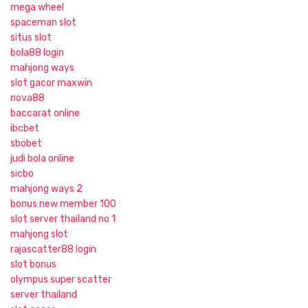
mega wheel
spaceman slot
situs slot
bola88 login
mahjong ways
slot gacor maxwin
nova88
baccarat online
ibcbet
sbobet
judi bola online
sicbo
mahjong ways 2
bonus new member 100
slot server thailand no 1
mahjong slot
rajascatter88 login
slot bonus
olympus super scatter
server thailand