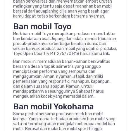
bahan berkwalitas dan menyematkan empat urutan
melingkar yang tentu saja dapat menahan ban mobil
berasal dari aquaplaning di jalanan yang basah agar
kamu dapat tetap berkendara bersama nyaman.
Ban mobil Toyo
Merk ban mobil Toyo merupakan produsen manufaktur
ban kendaraan asal Jepang dan udah mendistribusikan
produk-produknya ke berbagai belahan dunia. Dari
sekian banyak product ban mobil yang udah di produksi,
Toyo Open Country MT 275/70 R18 harus kamu lirik.
Ban mobil ini memadukan bahan-bahan berkwalitas
bersama desain tapak asimetris yang sanggup
menciptakan performa yang sempurna dan
mengagumkan. Aman, nyaman, stabil, dan miliki
pemeriksaan yang responsif di manapun, kapanpun,
dan dalam suasana apapun. Namun, untuk
mendapatkannya sesungguhnya Sahabat harus
mengeluarkan kocek yang memadai dalam.
Ban mobil Yokohama
Sama perihal bersama produsen merk ban mobil
lainnya. Yang mana terhadap produsen ban mobil yang
satu ini terhitung udah mengolah beberapa model ban
mobil. Berasal dari mulai ban mobil sport hingga