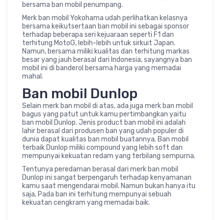
bersama ban mobil penumpang.
Merk ban mobil Yokohama udah perlihatkan kelasnya
bersama keikutsertaan ban mobil ini sebagai sponsor
terhadap beberapa seri kejuaraan seperti F1 dan
terhitung MotoG, lebih-lebih untuk sirkuit Japan.
Namun, bersama miliki kualitas dan terhitung markas
besar yang jauh berasal dari Indonesia, sayangnya ban
mobil ini di banderol bersama harga yang memadai
mahal.
Ban mobil Dunlop
Selain merk ban mobil di atas, ada juga merk ban mobil
bagus yang patut untuk kamu pertimbangkan yaitu
ban mobil Dunlop. Jenis product ban mobil ini adalah
lahir berasal dari produsen ban yang udah populer di
dunia dapat kualitas ban mobil buatannya. Ban mobil
terbaik Dunlop miliki compound yang lebih soft dan
mempunyai kekuatan redam yang terbilang sempurna.
Tentunya peredaman berasal dari merk ban mobil
Dunlop ini sangat berpengaruh terhadap kenyamanan
kamu saat mengendarai mobil. Namun bukan hanya itu
saja, Pada ban ini terhitung mempunyai sebuah
kekuatan cengkram yang memadai baik.