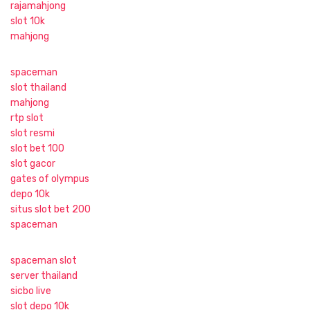
rajamahjong
slot 10k
mahjong
spaceman
slot thailand
mahjong
rtp slot
slot resmi
slot bet 100
slot gacor
gates of olympus
depo 10k
situs slot bet 200
spaceman
spaceman slot
server thailand
sicbo live
slot depo 10k