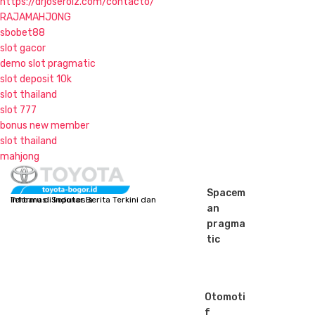
https://drjoseroiz.com/contacto/
RAJAMAHJONG
sbobet88
slot gacor
demo slot pragmatic
slot deposit 10k
slot thailand
slot 777
bonus new member
slot thailand
mahjong
S
k
Spacem
Informasi Seputar Berita Terkini dan Terbaru di Indonesia
i
an
p
pragma
t
tic
o
c
o
n
Otomoti
t
f