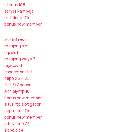
athena168
server kamboja
slot depo 10k
bonus new member
slot88 resmi
mahjong slot
rtp slot
mahjong ways 2
rajacovid
spaceman slot
depo 25 + 25
slot777 gacor
slot olympus
bonus new member
situs rtp slot gacor
depo slot 10k
bonus new member
situs slot777
sicbo dice