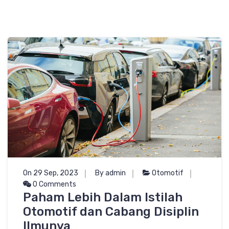
On 29 Sep, 2023
By admin
Otomotif
0 Comments
Paham Lebih Dalam Istilah
Otomotif dan Cabang Disiplin
Ilmunya