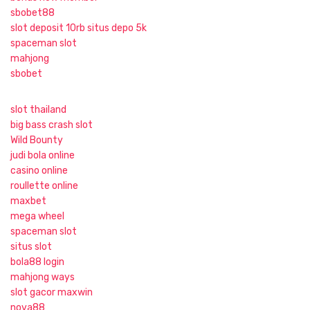
sbobet88
slot deposit 10rb
situs depo 5k
spaceman slot
mahjong
sbobet
slot thailand
big bass crash slot
Wild Bounty
judi bola online
casino online
roullette online
maxbet
mega wheel
spaceman slot
situs slot
bola88 login
mahjong ways
slot gacor maxwin
nova88