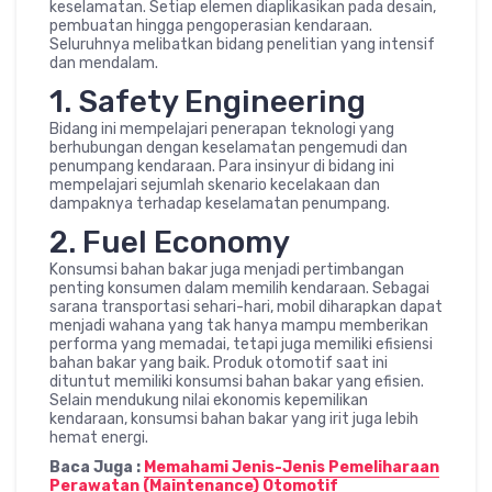
keselamatan. Setiap elemen diaplikasikan pada desain,
pembuatan hingga pengoperasian kendaraan.
Seluruhnya melibatkan bidang penelitian yang intensif
dan mendalam.
1. Safety Engineering
Bidang ini mempelajari penerapan teknologi yang
berhubungan dengan keselamatan pengemudi dan
penumpang kendaraan. Para insinyur di bidang ini
mempelajari sejumlah skenario kecelakaan dan
dampaknya terhadap keselamatan penumpang.
2. Fuel Economy
Konsumsi bahan bakar juga menjadi pertimbangan
penting konsumen dalam memilih kendaraan. Sebagai
sarana transportasi sehari-hari, mobil diharapkan dapat
menjadi wahana yang tak hanya mampu memberikan
performa yang memadai, tetapi juga memiliki efisiensi
bahan bakar yang baik. Produk otomotif saat ini
dituntut memiliki konsumsi bahan bakar yang efisien.
Selain mendukung nilai ekonomis kepemilikan
kendaraan, konsumsi bahan bakar yang irit juga lebih
hemat energi.
Baca Juga :
Memahami Jenis-Jenis Pemeliharaan
Perawatan (Maintenance) Otomotif