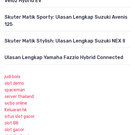
Veloz Hybrid EV
Skuter Matik Sporty: Ulasan Lengkap Suzuki Avenis
125
Skuter Matik Stylish: Ulasan Lengkap Suzuki NEX II
Ulasan Lengkap Yamaha Fazzio Hybrid Connected
judi bola
slot demo
spaceman
server thailand
sicbo online
Keluaran hk
situs slot gacor
slot 88
slot gacor