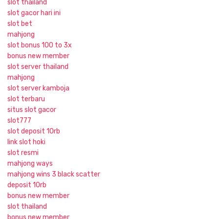
slot thailand
slot gacor hari ini
slot bet
mahjong
slot bonus 100 to 3x
bonus new member
slot server thailand
mahjong
slot server kamboja
slot terbaru
situs slot gacor
slot777
slot deposit 10rb
link slot hoki
slot resmi
mahjong ways
mahjong wins 3 black scatter
deposit 10rb
bonus new member
slot thailand
bonus new member