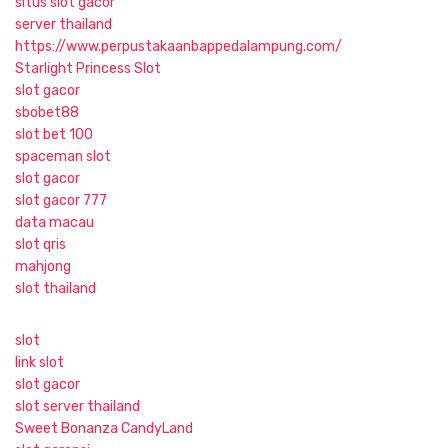
situs slot gacor
server thailand
https://www.perpustakaanbappedalampung.com/
Starlight Princess Slot
slot gacor
sbobet88
slot bet 100
spaceman slot
slot gacor
slot gacor 777
data macau
slot qris
mahjong
slot thailand
slot
link slot
slot gacor
slot server thailand
Sweet Bonanza CandyLand