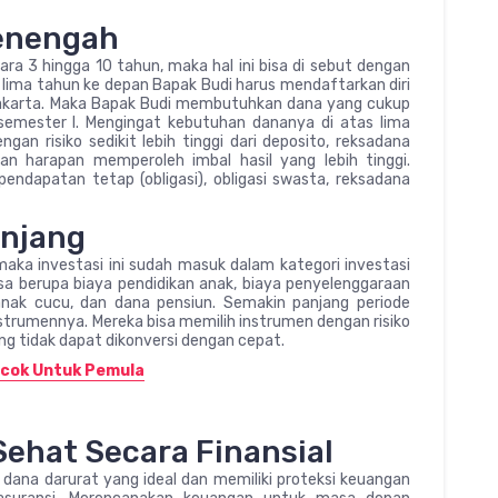
Menengah
tara 3 hingga 10 tahun, maka hal ini bisa di sebut dengan
 lima tahun ke depan Bapak Budi harus mendaftarkan diri
Jakarta. Maka Bapak Budi membutuhkan dana yang cukup
emester I. Mengingat kebutuhan dananya di atas lima
gan risiko sedikit lebih tinggi dari deposito, reksadana
an harapan memperoleh imbal hasil yang lebih tinggi.
ndapatan tetap (obligasi), obligasi swasta, reksadana
anjang
 maka investasi ini sudah masuk dalam kategori investasi
bisa berupa biaya pendidikan anak, biaya penyelenggaraan
anak cucu, dan dana pensiun. Semakin panjang periode
instrumennya. Mereka bisa memilih instrumen dengan risiko
ng tidak dapat dikonversi dengan cepat.
ocok Untuk Pemula
 Sehat Secara Finansial
i dana darurat yang ideal dan memiliki proteksi keuangan