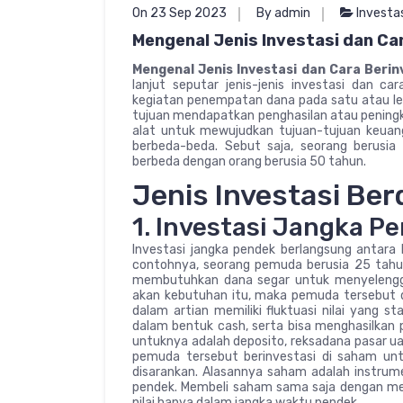
On 23 Sep 2023
By admin
Investa
Mengenal Jenis Investasi dan Ca
Mengenal Jenis Investasi dan Cara Beri
lanjut seputar jenis-jenis investasi dan ca
kegiatan penempatan dana pada satu atau lebi
tujuan mendapatkan penghasilan atau peningka
alat untuk mewujudkan tujuan-tujuan keuang
berbeda-beda. Sebut saja, seorang berusia
berbeda dengan orang berusia 50 tahun.
Jenis Investasi Be
1. Investasi Jangka P
Investasi jangka pendek berlangsung antara 
contohnya, seorang pemuda berusia 25 tahun
membutuhkan dana segar untuk menyelengga
akan kebutuhan itu, maka pemuda tersebut di
dalam artian memiliki fluktuasi nilai yang st
dalam bentuk cash, serta bisa menghasilkan
untuknya adalah deposito, reksadana pasar ua
pemuda tersebut berinvestasi di saham untu
disarankan. Alasannya saham adalah instrumen
pendek. Membeli saham sama saja dengan memb
nilai hanya dalam jangka waktu pendek.