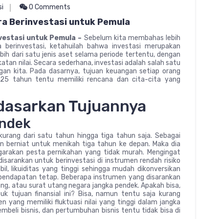
si
0 Comments
ra Berinvestasi untuk Pemula
nvestasi untuk Pemula –
Sebelum kita membahas lebih
ra berinvestasi, ketahuilah bahwa investasi merupakan
h dari satu jenis aset selama periode tertentu, dengan
tan nilai. Secara sederhana, investasi adalah salah satu
an kita. Pada dasarnya, tujuan keuangan setiap orang
 25 tahun tentu memiliki rencana dan cita-cita yang
rdasarkan Tujuannya
endek
kurang dari satu tahun hingga tiga tahun saja. Sebagai
 berniat untuk menikah tiga tahun ke depan. Maka dia
rakan pesta pernikahan yang tidak murah. Mengingat
sarankan untuk berinvestasi di instrumen rendah risiko
abil, likuiditas yang tinggi sehingga mudah dikonversikan
 pendapatan tetap. Beberapa instrumen yang disarankan
ng, atau surat utang negara jangka pendek. Apakah bisa,
k tujuan finansial ini? Bisa, namun tentu saja kurang
 yang memiliki fluktuasi nilai yang tinggi dalam jangka
eli bisnis, dan pertumbuhan bisnis tentu tidak bisa di