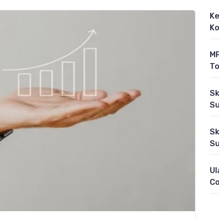
Ke
Ko
MP
To
Sk
Su
Sk
Su
Ul
C