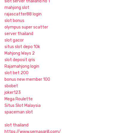
slot server thailand no 1
mahjong slot
rajascatter88 login
slot bonus
olympus super scatter
server thailand
slot gacor
situs slot depo 10k
Mahjong Ways 2
slot deposit qris
Rajamahjong login
slot bet 200
bonus new member 100
sbobet
joker123
Mega Roulette
Situs Slot Malaysia
spaceman slot
slot thailand
https://www.sernasgrill.com/