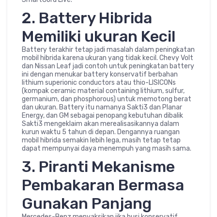
2. Battery Hibrida
Memiliki ukuran Kecil
Battery terakhir tetap jadi masalah dalam peningkatan
mobil hibrida karena ukuran yang tidak kecil. Chevy Volt
dan Nissan Leaf jadi contoh untuk peningkatan battery
ini dengan menukar battery konservatif berbahan
lithium superionic conductors atau thio-LISICONs
(kompak ceramic material containing lithium, sulfur,
germanium, dan phosphorous) untuk memotong berat
dan ukuran. Battery itu namanya Sakti3 dan Planar
Energy, dan GM sebagai penopang kebutuhan dibalik
Sakti3 mengeklaim akan merealisasikannya dalam
kurun waktu 5 tahun di depan. Dengannya ruangan
mobil hibrida semakin lebih lega, masih tetap tetap
dapat mempunyai daya menempuh yang masih sama.
3. Piranti Mekanisme
Pembakaran Bermasa
Gunakan Panjang
Mercedes-Benz menyaksikan jika busi konservatif