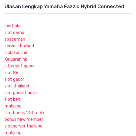
Ulasan Lengkap Yamaha Fazzio Hybrid Connected
judi bola
slot demo
spaceman
server thailand
sicbo online
Keluaran hk
situs slot gacor
slot 88
slot gacor
slot thailand
slot gacor hari ini
slot bet
mahjong
slot bonus 100 to 3x
bonus new member
slot server thailand
mahjong