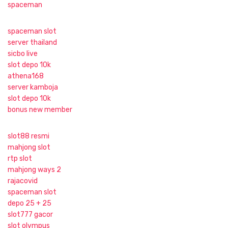
spaceman
spaceman slot
server thailand
sicbo live
slot depo 10k
athena168
server kamboja
slot depo 10k
bonus new member
slot88 resmi
mahjong slot
rtp slot
mahjong ways 2
rajacovid
spaceman slot
depo 25 + 25
slot777 gacor
slot olympus