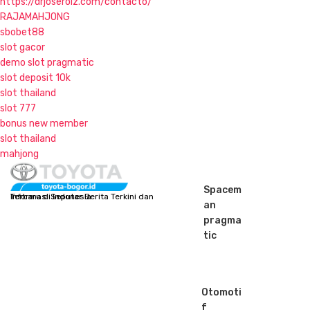
https://drjoseroiz.com/contacto/
RAJAMAHJONG
sbobet88
slot gacor
demo slot pragmatic
slot deposit 10k
slot thailand
slot 777
bonus new member
slot thailand
mahjong
S
k
Spacem
Informasi Seputar Berita Terkini dan Terbaru di Indonesia
i
an
p
pragma
t
tic
o
c
o
n
Otomoti
t
f