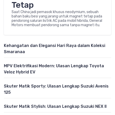
Tetap
Saat China jadi pemasok khusus neodymium, sebuah
bahan baku besi yang jarang untuk magnet tetap pada
pendorong saluran listrik AC pada mobil hibrida, General
Motors membuat pendorong sama tanpa magnet itu.
Kehangatan dan Elegansi Hari Raya dalam Koleksi
Smaranaa
MPV Elektrifikasi Modern: Ulasan Lengkap Toyota
Veloz Hybrid EV
Skuter Matik Sporty: Ulasan Lengkap Suzuki Avenis
125
Skuter Matik Stylish: Ulasan Lengkap Suzuki NEX II