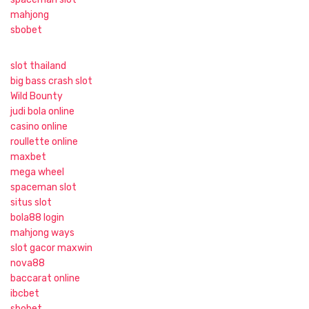
mahjong
sbobet
slot thailand
big bass crash slot
Wild Bounty
judi bola online
casino online
roullette online
maxbet
mega wheel
spaceman slot
situs slot
bola88 login
mahjong ways
slot gacor maxwin
nova88
baccarat online
ibcbet
sbobet