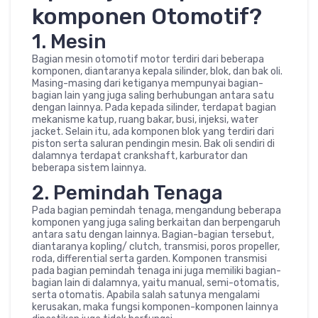
komponen Otomotif?
1. Mesin
Bagian mesin otomotif motor terdiri dari beberapa
komponen, diantaranya kepala silinder, blok, dan bak oli.
Masing-masing dari ketiganya mempunyai bagian-
bagian lain yang juga saling berhubungan antara satu
dengan lainnya. Pada kepada silinder, terdapat bagian
mekanisme katup, ruang bakar, busi, injeksi, water
jacket. Selain itu, ada komponen blok yang terdiri dari
piston serta saluran pendingin mesin. Bak oli sendiri di
dalamnya terdapat crankshaft, karburator dan
beberapa sistem lainnya.
2. Pemindah Tenaga
Pada bagian pemindah tenaga, mengandung beberapa
komponen yang juga saling berkaitan dan berpengaruh
antara satu dengan lainnya. Bagian-bagian tersebut,
diantaranya kopling/ clutch, transmisi, poros propeller,
roda, differential serta garden. Komponen transmisi
pada bagian pemindah tenaga ini juga memiliki bagian-
bagian lain di dalamnya, yaitu manual, semi-otomatis,
serta otomatis. Apabila salah satunya mengalami
kerusakan, maka fungsi komponen-komponen lainnya