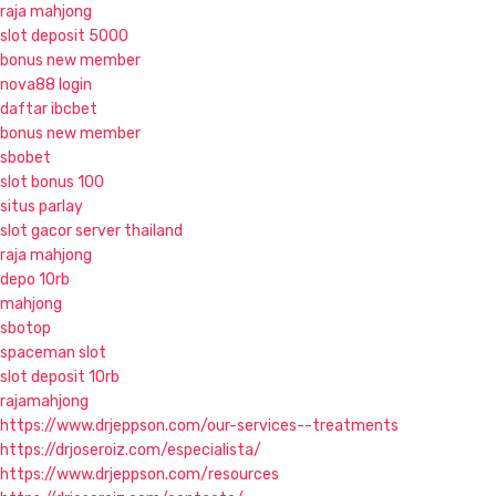
raja mahjong
slot deposit 5000
bonus new member
nova88 login
daftar ibcbet
bonus new member
sbobet
slot bonus 100
situs parlay
slot gacor server thailand
raja mahjong
depo 10rb
mahjong
sbotop
spaceman slot
slot deposit 10rb
rajamahjong
https://www.drjeppson.com/our-services--treatments
https://drjoseroiz.com/especialista/
https://www.drjeppson.com/resources