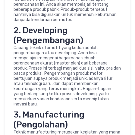
perencanaan ini, Anda akan mempelajari tentang
beberapa produk pabrik. Produk-produk tersebut
nantinya bisa digunakan untuk memenuhi kebutuhan
daripada kendaraan bermotor.
2. Developing
(Pengembangan)
Cabang teknik otomotif yang kedua adalah
pengembangan atau developing. Anda bisa
mempelajari mengenai bagaimana sebuah
perencanaan akurat (master plan) dari beberapa
produk. Proses ini terbagi menjadi dua sisi, yaitu pra dan
pasca produksi. Pengembangan produk motor
bertujuan supaya produk menjadi unik, adanya fitur
atau teknologi baru, dan dapat memberikan
keuntungan yang terus meningkat. Bagian-bagian
yang berlangsung ketika proses developing, yaitu
memikirkan varian kendaraan serta menciptakan
inovasi baru.
3. Manufacturing
(Pengolahan)
Teknik manufacturing merupakan kegiatan yang mana