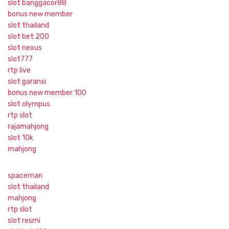
slot banggacor88
bonus new member
slot thailand
slot bet 200
slot nexus
slot777
rtp live
slot garansi
bonus new member 100
slot olympus
rtp slot
rajamahjong
slot 10k
mahjong
spaceman
slot thailand
mahjong
rtp slot
slot resmi