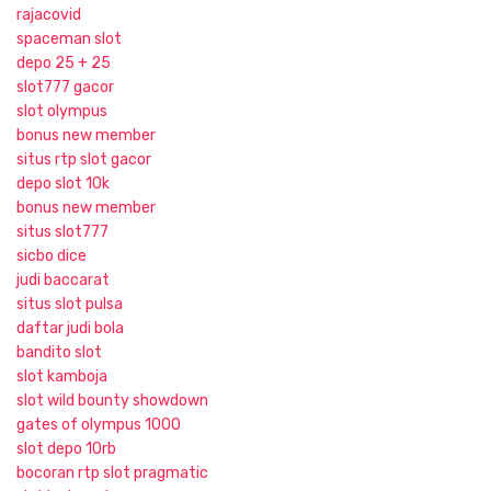
rajacovid
spaceman slot
depo 25 + 25
slot777 gacor
slot olympus
bonus new member
situs rtp slot gacor
depo slot 10k
bonus new member
situs slot777
sicbo dice
judi baccarat
situs slot pulsa
daftar judi bola
bandito slot
slot kamboja
slot wild bounty showdown
gates of olympus 1000
slot depo 10rb
bocoran rtp slot pragmatic