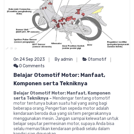
On 24 Sep 2023
By admin
Otomotif
0 Comments
Belajar Otomotif Motor: Manfaat,
Komponen serta Tekniknya
Belajar Otomotif Motor: Manfaat, Komponen
serta Tekniknya –
Mendengar tentang otomotif
motor tentunya bukan suatu hal yang asing bagi
beberapa orang. Pengertian sepeda motor adalah
kendaraan beroda dua yang sistem pergerakannya
menggunakan mesin. Jangan sampai kelewatan untuk
belajar seputar permesinan motor, supaya Anda bisa
selalu memastikan kendaraan pribadi selalu dalam
kondisi siap digunakan.