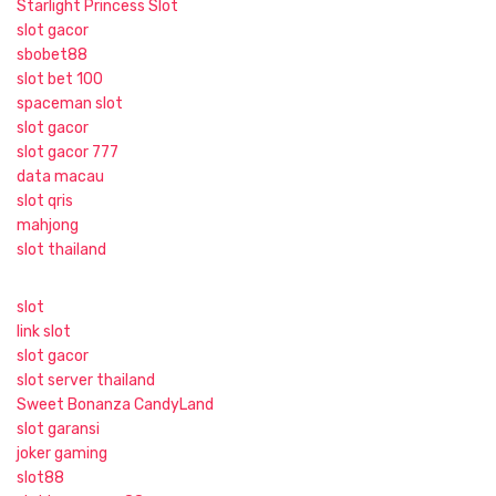
Starlight Princess Slot
slot gacor
sbobet88
slot bet 100
spaceman slot
slot gacor
slot gacor 777
data macau
slot qris
mahjong
slot thailand
slot
link slot
slot gacor
slot server thailand
Sweet Bonanza CandyLand
slot garansi
joker gaming
slot88