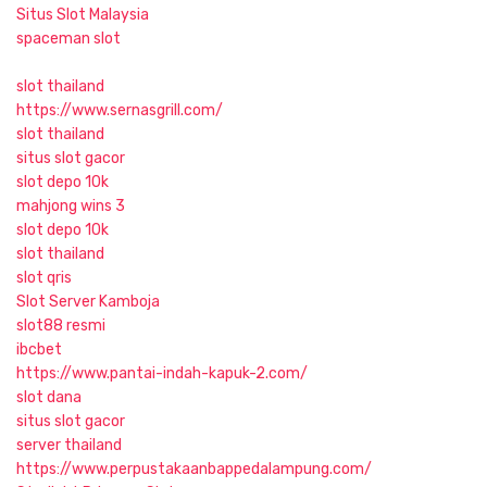
Situs Slot Malaysia
spaceman slot
slot thailand
https://www.sernasgrill.com/
slot thailand
situs slot gacor
slot depo 10k
mahjong wins 3
slot depo 10k
slot thailand
slot qris
Slot Server Kamboja
slot88 resmi
ibcbet
https://www.pantai-indah-kapuk-2.com/
slot dana
situs slot gacor
server thailand
https://www.perpustakaanbappedalampung.com/