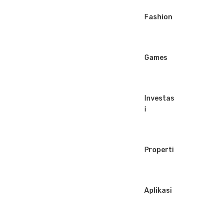
t
Fashion
Games
Investas
i
Properti
Aplikasi