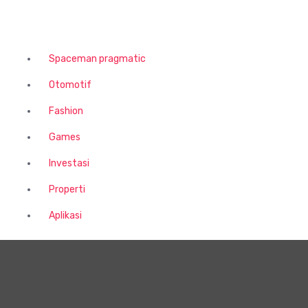
Spaceman pragmatic
Otomotif
Fashion
Games
Investasi
Properti
Aplikasi