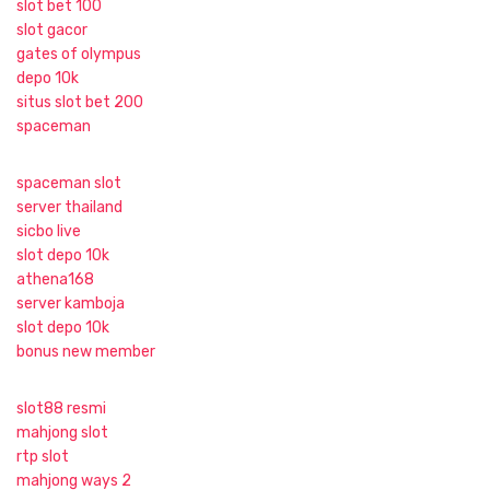
slot bet 100
slot gacor
gates of olympus
depo 10k
situs slot bet 200
spaceman
spaceman slot
server thailand
sicbo live
slot depo 10k
athena168
server kamboja
slot depo 10k
bonus new member
slot88 resmi
mahjong slot
rtp slot
mahjong ways 2