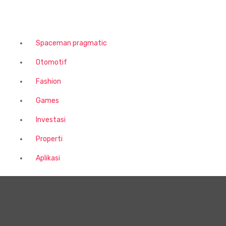
Spaceman pragmatic
Otomotif
Fashion
Games
Investasi
Properti
Aplikasi