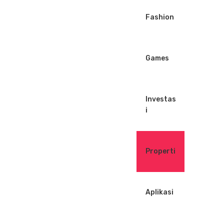
t
Fashion
Games
Investas
i
Properti
Aplikasi