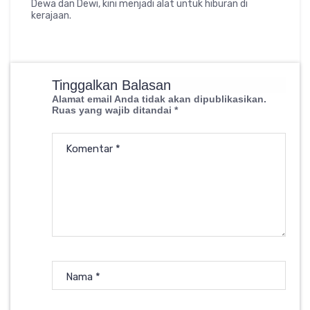
Dewa dan Dewi, kini menjadi alat untuk hiburan di
kerajaan.
Tinggalkan Balasan
Alamat email Anda tidak akan dipublikasikan.
Ruas yang wajib ditandai
*
Komentar
*
Nama
*