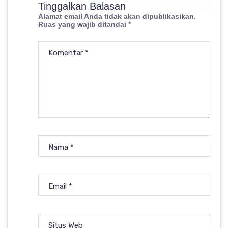
Tinggalkan Balasan
Alamat email Anda tidak akan dipublikasikan.
Ruas yang wajib ditandai
*
Komentar
*
Nama
*
Email
*
Situs Web