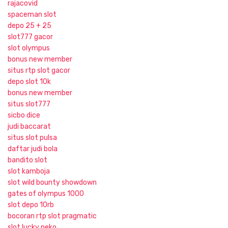
rajacovid
spaceman slot
depo 25 + 25
slot777 gacor
slot olympus
bonus new member
situs rtp slot gacor
depo slot 10k
bonus new member
situs slot777
sicbo dice
judi baccarat
situs slot pulsa
daftar judi bola
bandito slot
slot kamboja
slot wild bounty showdown
gates of olympus 1000
slot depo 10rb
bocoran rtp slot pragmatic
slot lucky neko