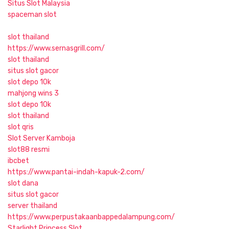
Situs Slot Malaysia
spaceman slot
slot thailand
https://www.sernasgrill.com/
slot thailand
situs slot gacor
slot depo 10k
mahjong wins 3
slot depo 10k
slot thailand
slot qris
Slot Server Kamboja
slot88 resmi
ibcbet
https://www.pantai-indah-kapuk-2.com/
slot dana
situs slot gacor
server thailand
https://www.perpustakaanbappedalampung.com/
Starlight Princess Slot