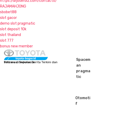
https://drjoseroiz.com/contacto/
RAJAMAHJONG
sbobet88
slot gacor
demo slot pragmatic
slot deposit 10k
slot thailand
slot 777
bonus new member
S
k
Spacem
Informasi Seputar Berita Terkini dan Terbaru di Indonesia
i
an
p
pragma
t
tic
o
c
o
n
Otomoti
t
f
e
n