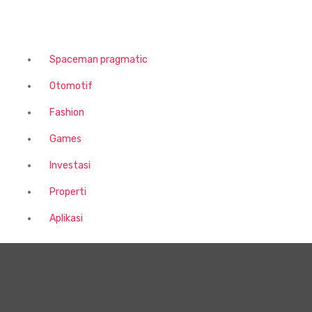
Spaceman pragmatic
Otomotif
Fashion
Games
Investasi
Properti
Aplikasi