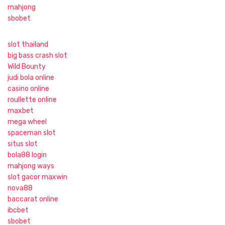
mahjong
sbobet
slot thailand
big bass crash slot
Wild Bounty
judi bola online
casino online
roullette online
maxbet
mega wheel
spaceman slot
situs slot
bola88 login
mahjong ways
slot gacor maxwin
nova88
baccarat online
ibcbet
sbobet