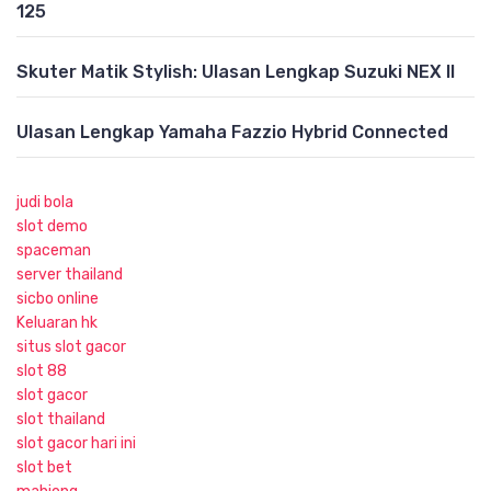
125
Skuter Matik Stylish: Ulasan Lengkap Suzuki NEX II
Ulasan Lengkap Yamaha Fazzio Hybrid Connected
judi bola
slot demo
spaceman
server thailand
sicbo online
Keluaran hk
situs slot gacor
slot 88
slot gacor
slot thailand
slot gacor hari ini
slot bet