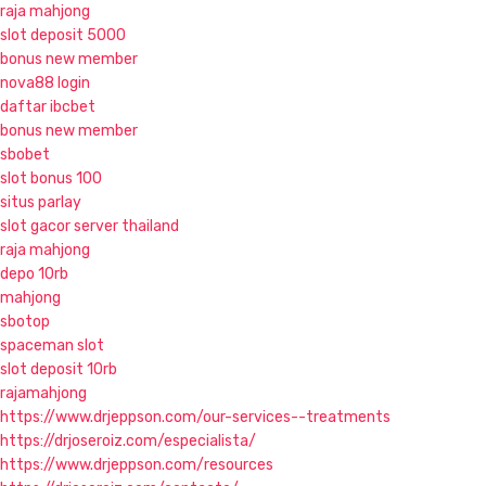
raja mahjong
slot deposit 5000
bonus new member
nova88 login
daftar ibcbet
bonus new member
sbobet
slot bonus 100
situs parlay
slot gacor server thailand
raja mahjong
depo 10rb
mahjong
sbotop
spaceman slot
slot deposit 10rb
rajamahjong
https://www.drjeppson.com/our-services--treatments
https://drjoseroiz.com/especialista/
https://www.drjeppson.com/resources