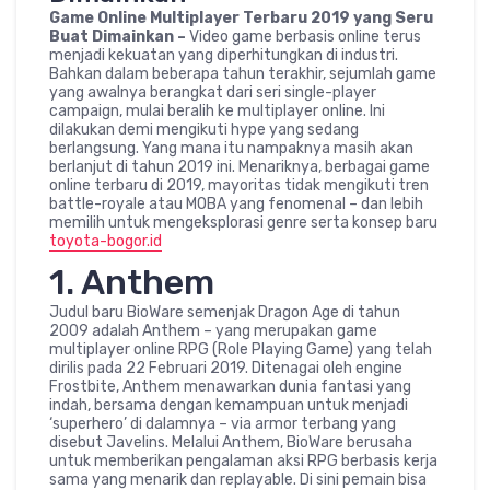
Game Online Multiplayer Terbaru 2019 yang Seru
Buat Dimainkan –
Video game berbasis online terus
menjadi kekuatan yang diperhitungkan di industri.
Bahkan dalam beberapa tahun terakhir, sejumlah game
yang awalnya berangkat dari seri single-player
campaign, mulai beralih ke multiplayer online. Ini
dilakukan demi mengikuti hype yang sedang
berlangsung. Yang mana itu nampaknya masih akan
berlanjut di tahun 2019 ini. Menariknya, berbagai game
online terbaru di 2019, mayoritas tidak mengikuti tren
battle-royale atau MOBA yang fenomenal – dan lebih
memilih untuk mengeksplorasi genre serta konsep baru
toyota-bogor.id
1. Anthem
Judul baru BioWare semenjak Dragon Age di tahun
2009 adalah Anthem – yang merupakan game
multiplayer online RPG (Role Playing Game) yang telah
dirilis pada 22 Februari 2019. Ditenagai oleh engine
Frostbite, Anthem menawarkan dunia fantasi yang
indah, bersama dengan kemampuan untuk menjadi
‘superhero’ di dalamnya – via armor terbang yang
disebut Javelins. Melalui Anthem, BioWare berusaha
untuk memberikan pengalaman aksi RPG berbasis kerja
sama yang menarik dan replayable. Di sini pemain bisa