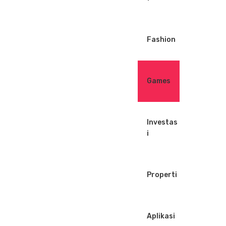
e
n
t
Fashion
Games
Investas
i
Properti
Aplikasi