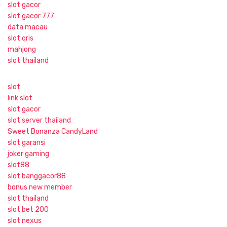
slot gacor
slot gacor 777
data macau
slot qris
mahjong
slot thailand
slot
link slot
slot gacor
slot server thailand
Sweet Bonanza CandyLand
slot garansi
joker gaming
slot88
slot banggacor88
bonus new member
slot thailand
slot bet 200
slot nexus