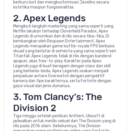
berburu loot dan mengkustomisasi Javelins secara
estetika maupun fungsionalitas.
2. Apex Legends
Mengikuti langkah marketing yang sama seperti yang
Netflix lakukan terhadap Cloverfield Paradox, Apex
Legends di umumkan dan di rilis secara tiba-tiba. Di
kembangkan oleh Respawn Entertainment, Apex
Legends merupakan game battle-royale FPS berbasis
skuad yang berlatar di semesta yang sama seperti seri
Titanfall. Apex Legends tidak di rilis dengan banderol
apapun, alias free-to-play. Karakter pada Apex
Legends juga di buat beragam dengan class dan skill
yang berbeda-beda. Apex Legends seakan menjadi
perpaduan antara Overwatch dengan perspektif
kamera dan tipe karakternya, serta Fortnite dengan
gaya visual dan jenis dunianya.
3. Tom Clancy’s: The
Division 2
Tiga minggu setelah perilisan Anthem, Ubisoft di
jadwalkan untuk merilis sekuel dari The Division yang di
rilis pada 2016 silam. Sebelumnya, The Division
merupakan game multiplayer online yang fantastis,