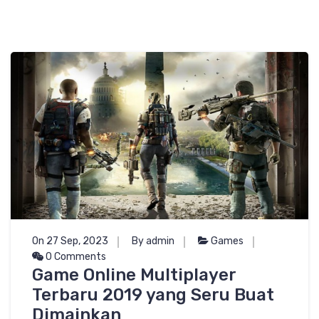
On 27 Sep, 2023
By admin
Games
0 Comments
Game Online Multiplayer
Terbaru 2019 yang Seru Buat
Dimainkan