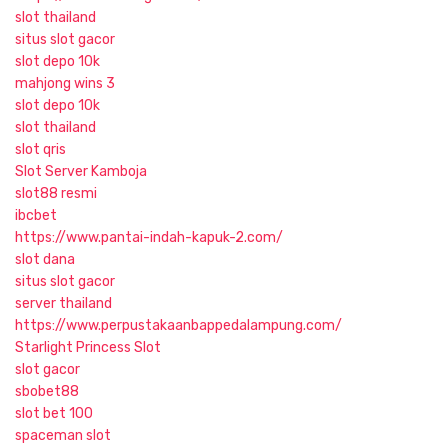
slot thailand
situs slot gacor
slot depo 10k
mahjong wins 3
slot depo 10k
slot thailand
slot qris
Slot Server Kamboja
slot88 resmi
ibcbet
https://www.pantai-indah-kapuk-2.com/
slot dana
situs slot gacor
server thailand
https://www.perpustakaanbappedalampung.com/
Starlight Princess Slot
slot gacor
sbobet88
slot bet 100
spaceman slot