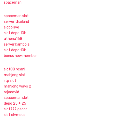
spaceman
spaceman slot
server thailand
sicbo live
slot depo 10k
athena168
server kamboja
slot depo 10k
bonus new member
slot88 resmi
mahjong slot
rtp slot
mahjong ways 2
rajacovid
spaceman slot
depo 25 + 25
slot777 gacor
slot olympus