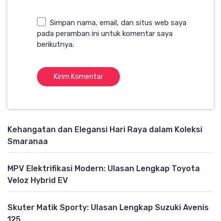
Simpan nama, email, dan situs web saya
pada peramban ini untuk komentar saya
berikutnya.
Kehangatan dan Elegansi Hari Raya dalam Koleksi
Smaranaa
MPV Elektrifikasi Modern: Ulasan Lengkap Toyota
Veloz Hybrid EV
Skuter Matik Sporty: Ulasan Lengkap Suzuki Avenis
125