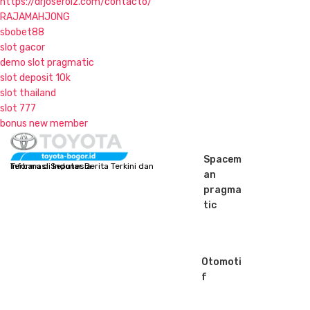
https://drjoseroiz.com/contacto/
RAJAMAHJONG
sbobet88
slot gacor
demo slot pragmatic
slot deposit 10k
slot thailand
slot 777
bonus new member
S
k
Spacem
Informasi Seputar Berita Terkini dan Terbaru di Indonesia
i
an
p
pragma
t
tic
o
c
o
n
Otomoti
t
f
e
n