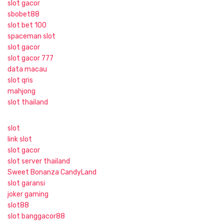
slot gacor
sbobet88
slot bet 100
spaceman slot
slot gacor
slot gacor 777
data macau
slot qris
mahjong
slot thailand
slot
link slot
slot gacor
slot server thailand
Sweet Bonanza CandyLand
slot garansi
joker gaming
slot88
slot banggacor88