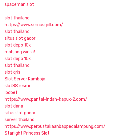
spaceman slot
slot thailand
https://www.sernasgrill.com/
slot thailand
situs slot gacor
slot depo 10k
mahjong wins 3
slot depo 10k
slot thailand
slot qris
Slot Server Kamboja
slot88 resmi
ibcbet
https://www.pantai-indah-kapuk-2.com/
slot dana
situs slot gacor
server thailand
https://www.perpustakaanbappedalampung.com/
Starlight Princess Slot