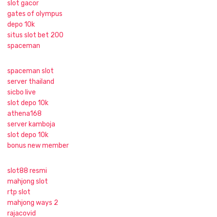
slot gacor
gates of olympus
depo 10k
situs slot bet 200
spaceman
spaceman slot
server thailand
sicbo live
slot depo 10k
athena168
server kamboja
slot depo 10k
bonus new member
slot88 resmi
mahjong slot
rtp slot
mahjong ways 2
rajacovid