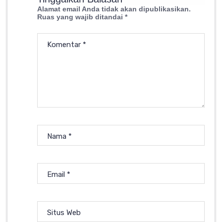
Alamat email Anda tidak akan dipublikasikan.
Ruas yang wajib ditandai
*
Komentar
*
Nama
*
Email
*
Situs Web