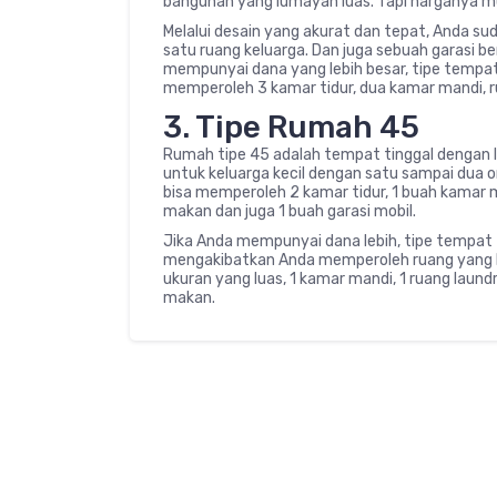
bangunan yang lumayan luas. Tapi harganya mu
Melalui desain yang akurat dan tepat, Anda su
satu ruang keluarga. Dan juga sebuah garasi ber
mempunyai dana yang lebih besar, tipe tempat t
memperoleh 3 kamar tidur, dua kamar mandi, ru
3. Tipe Rumah 45
Rumah tipe 45 adalah tempat tinggal dengan l
untuk keluarga kecil dengan satu sampai dua 
bisa memperoleh 2 kamar tidur, 1 buah kamar 
makan dan juga 1 buah garasi mobil.
Jika Anda mempunyai dana lebih, tipe tempat t
mengakibatkan Anda memperoleh ruang yang leb
ukuran yang luas, 1 kamar mandi, 1 ruang laundry
makan.