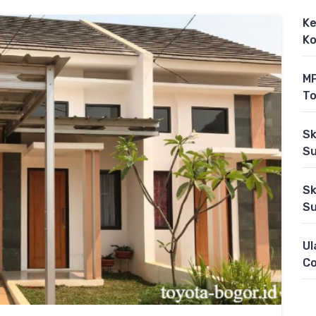
Ke
Ko
MP
To
Sk
Su
Sk
Su
Ul
C