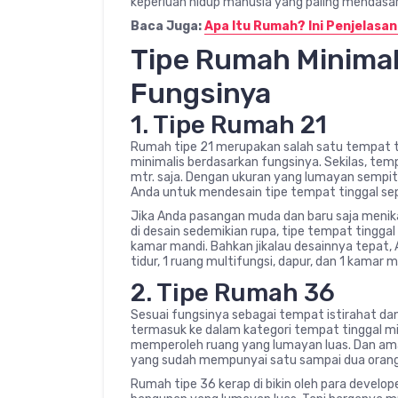
keperluan hidup manusia yang paling mendasar s
Baca Juga:
Apa Itu Rumah? Ini Penjelasa
Tipe Rumah Minimal
Fungsinya
1. Tipe Rumah 21
Rumah tipe 21 merupakan salah satu tempat t
minimalis berdasarkan fungsinya. Sekilas, tem
mtr. saja. Dengan ukuran yang lumayan sempit
Anda untuk mendesain tipe tempat tinggal sepe
Jika Anda pasangan muda dan baru saja menika
di desain sedemikian rupa, tipe tempat tinggal
kamar mandi. Bahkan jikalau desainnya tepat,
tidur, 1 ruang multifungsi, dapur, dan 1 kamar m
2. Tipe Rumah 36
Sesuai fungsinya sebagai tempat istirahat dan 
termasuk ke dalam kategori tempat tinggal mi
memperoleh ruang yang lumayan luas. Dan ama
yang sudah mempunyai satu sampai dua orang
Rumah tipe 36 kerap di bikin oleh para develo