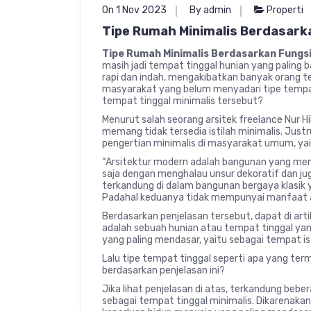
On 1 Nov 2023
By admin
Properti
Tipe Rumah Minimalis Berdasark
Tipe Rumah Minimalis Berdasarkan Fungs
masih jadi tempat tinggal hunian yang paling ba
rapi dan indah, mengakibatkan banyak orang te
masyarakat yang belum menyadari tipe tempat
tempat tinggal minimalis tersebut?
Menurut salah seorang arsitek freelance Nur Hi
memang tidak tersedia istilah minimalis. Justr
pengertian minimalis di masyarakat umum, yait
“Arsitektur modern adalah bangunan yang m
saja dengan menghalau unsur dekoratif dan j
terkandung di dalam bangunan bergaya klasik 
Padahal keduanya tidak mempunyai manfaat apa
Berdasarkan penjelasan tersebut, dapat di art
adalah sebuah hunian atau tempat tinggal ya
yang paling mendasar, yaitu sebagai tempat ist
Lalu tipe tempat tinggal seperti apa yang ter
berdasarkan penjelasan ini?
Jika lihat penjelasan di atas, terkandung bebe
sebagai tempat tinggal minimalis. Dikarenaka