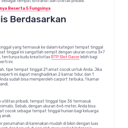
ebagai tempat isitirahat dan utilitas pribadi.
nnya Beserta 5 Fungsinya
is Berdasarkan
inggal yang termasuk ke dalam kategori tempat tinggal
pat tinggal ini sangatlah sempit dengan ukuran cuma 3×7
, tentunya kudu kreativitas
RTP Slot Gacor
lebih bagi
rti ini.
h, tipe tempat tinggal 21 amat cocok untuk Anda. Jika
 seperti ini dapat menghadirkan 2 kamar tidur, dan 1
 Anda sudah bisa memperoleh carport terbuka, 1 kamar
andi.
utilitas pribadi, tempat tinggal tipe 36 termasuk
nimalis. Sebab, dengan ukuran 6×6 meter, Anda bisa
t cocok sebagai tempat tinggal hunian bagi keluarga
 anak.
per perumahan di karenakan mudah di bikin dengan luas