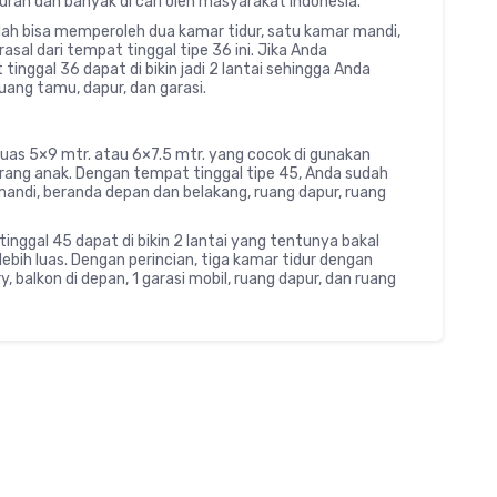
rah dan banyak di cari oleh masyarakat Indonesia.
dah bisa memperoleh dua kamar tidur, satu kamar mandi,
asal dari tempat tinggal tipe 36 ini. Jika Anda
inggal 36 dapat di bikin jadi 2 lantai sehingga Anda
ang tamu, dapur, dan garasi.
uas 5×9 mtr. atau 6×7.5 mtr. yang cocok di gunakan
orang anak. Dengan tempat tinggal tipe 45, Anda sudah
mandi, beranda depan dan belakang, ruang dapur, ruang
inggal 45 dapat di bikin 2 lantai yang tentunya bakal
ih luas. Dengan perincian, tiga kamar tidur dengan
, balkon di depan, 1 garasi mobil, ruang dapur, dan ruang