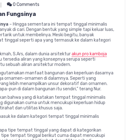
0 Comments
an Fungsinya
inya
– Hingga sementara ini tempat tinggal minimalis
nyak di cari. Dengan bentuk yang simple tapi keluar luas,
rtarik untuk membelinya. Meski begitu, banyak
 tinggal seperti apa yang termasuk ke dalam kategori
kmah, S.Ars, dalam dunia arsitektur
akun pro kamboja
u tersedia aliran yang konsepnya serupa seperti
u sebuah aliran arsitektur modern.
engutamakan manfaat bangunan dan keperluan dasarnya
uga ornamen-ornamen di dalamnya. Seperti yang
yang lebih menampilkan unsur dekoratif dan ornamen.
-pun di dalam bangunan itu sendiri,” terang Nur.
ikan bahwa yang di katakan tempat tinggal minimalis
ng digunakan cuma untuk mencukupi keperluan hidup
irahat dan utilitas khusus saja.
masuk ke dalam kategori tempat tinggal minimalis
rapa tipe tempat tinggal yang dapat di kategorikan
n tipe tempat tinggal berikut cuma dapat mencukupi