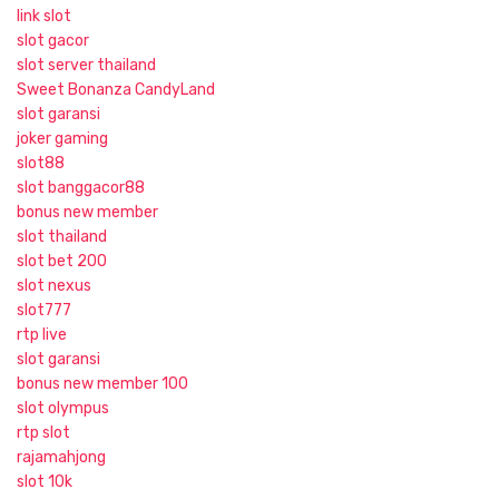
link slot
slot gacor
slot server thailand
Sweet Bonanza CandyLand
slot garansi
joker gaming
slot88
slot banggacor88
bonus new member
slot thailand
slot bet 200
slot nexus
slot777
rtp live
slot garansi
bonus new member 100
slot olympus
rtp slot
rajamahjong
slot 10k