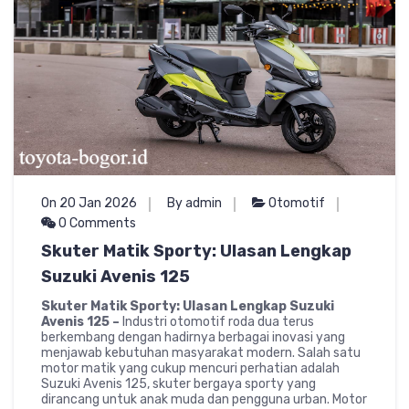
On 20 Jan 2026
By admin
Otomotif
0 Comments
Skuter Matik Sporty: Ulasan Lengkap
Suzuki Avenis 125
Skuter Matik Sporty: Ulasan Lengkap Suzuki
Avenis 125 –
Industri otomotif roda dua terus
berkembang dengan hadirnya berbagai inovasi yang
menjawab kebutuhan masyarakat modern. Salah satu
motor matik yang cukup mencuri perhatian adalah
Suzuki Avenis 125, skuter bergaya sporty yang
dirancang untuk anak muda dan pengguna urban. Motor