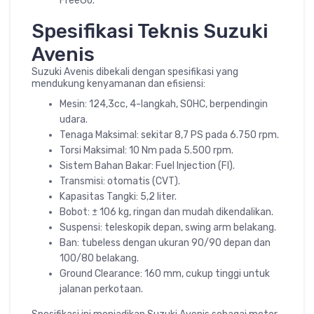
FreeGo.
Spesifikasi Teknis Suzuki
Avenis
Suzuki Avenis dibekali dengan spesifikasi yang
mendukung kenyamanan dan efisiensi:
Mesin: 124,3cc, 4-langkah, SOHC, berpendingin
udara.
Tenaga Maksimal: sekitar 8,7 PS pada 6.750 rpm.
Torsi Maksimal: 10 Nm pada 5.500 rpm.
Sistem Bahan Bakar: Fuel Injection (FI).
Transmisi: otomatis (CVT).
Kapasitas Tangki: 5,2 liter.
Bobot: ± 106 kg, ringan dan mudah dikendalikan.
Suspensi: teleskopik depan, swing arm belakang.
Ban: tubeless dengan ukuran 90/90 depan dan
100/80 belakang.
Ground Clearance: 160 mm, cukup tinggi untuk
jalanan perkotaan.