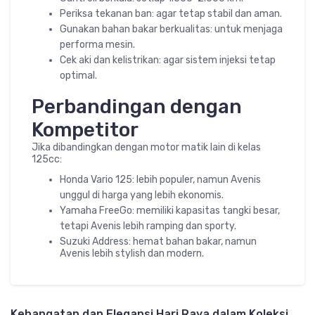
Periksa tekanan ban: agar tetap stabil dan aman.
Gunakan bahan bakar berkualitas: untuk menjaga
performa mesin.
Cek aki dan kelistrikan: agar sistem injeksi tetap
optimal.
Perbandingan dengan
Kompetitor
Jika dibandingkan dengan motor matik lain di kelas
125cc:
Honda Vario 125: lebih populer, namun Avenis
unggul di harga yang lebih ekonomis.
Yamaha FreeGo: memiliki kapasitas tangki besar,
tetapi Avenis lebih ramping dan sporty.
Suzuki Address: hemat bahan bakar, namun
Avenis lebih stylish dan modern.
Kehangatan dan Elegansi Hari Raya dalam Koleksi