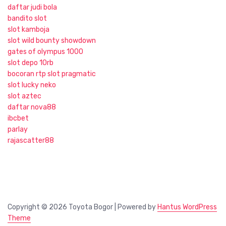
daftar judi bola
bandito slot
slot kamboja
slot wild bounty showdown
gates of olympus 1000
slot depo 10rb
bocoran rtp slot pragmatic
slot lucky neko
slot aztec
daftar nova88
ibcbet
parlay
rajascatter88
Copyright © 2026 Toyota Bogor | Powered by
Hantus WordPress
Theme