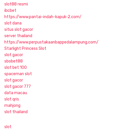
slot88 resmi
ibcbet
https://www.pantai-indah-kapuk-2.com/
slot dana
situs slot gacor
server thailand
https://www.perpustakaanbappedalampung.com/
Starlight Princess Slot
slot gacor
sbobet88
slot bet 100
spaceman slot
slot gacor
slot gacor 777
data macau
slot qris
mahjong
slot thailand
slot