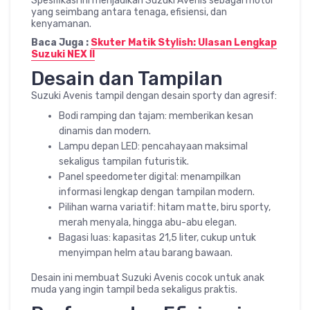
Spesifikasi ini menjadikan Suzuki Avenis sebagai motor
yang seimbang antara tenaga, efisiensi, dan
kenyamanan.
Baca Juga :
Skuter Matik Stylish: Ulasan Lengkap
Suzuki NEX II
Desain dan Tampilan
Suzuki Avenis tampil dengan desain sporty dan agresif:
Bodi ramping dan tajam: memberikan kesan
dinamis dan modern.
Lampu depan LED: pencahayaan maksimal
sekaligus tampilan futuristik.
Panel speedometer digital: menampilkan
informasi lengkap dengan tampilan modern.
Pilihan warna variatif: hitam matte, biru sporty,
merah menyala, hingga abu-abu elegan.
Bagasi luas: kapasitas 21,5 liter, cukup untuk
menyimpan helm atau barang bawaan.
Desain ini membuat Suzuki Avenis cocok untuk anak
muda yang ingin tampil beda sekaligus praktis.