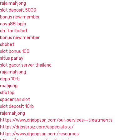
raja mahjong
slot deposit 5000
bonus new member
nova88 login
daftar ibcbet
bonus new member
sbobet
slot bonus 100
situs parlay
slot gacor server thailand
raja mahjong
depo 10rb
mahjong
sbotop
spaceman slot
slot deposit 10rb
rajamahjong
https://www.drjeppson.com/our-services--treatments
https://drjoseroiz.com/especialista/
https://www.drjeppson.com/resources