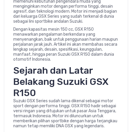
memenuhi kebutuhan pengendara muda yang
menginginkan motor dengan performa tinggi, desain
agresif, dan teknologi modern. Motor ini menjadi bagian
dari keluarga GSX Series yang sudah terkenal di dunia
sebagai lini sportbike andalan Suzuki.
Dengan kapasitas mesin 150 cc, GSX R150
menawarkan pengalaman berkendara yang
menyenangkan, baik untuk penggunaan harian maupun
perjalanan jarak jauh. Artikel ini akan membahas secara
lengkap sejarah, desain, spesifikasi, keunggulan,
manfaat, hingga peran Suzuki GSX R150 dalam dunia
otomotif Indonesia.
Sejarah dan Latar
Belakang Suzuki GSX
R150
Suzuki GSX Series sudah lama dikenal sebagai motor
sport dengan performa tinggi. GSX R150 hadir sebagai
versi ringan yang ditujukan untuk pasar Asia Tenggara,
termasuk Indonesia. Motor ini diluncurkan untuk
memberikan pilihan sportbike dengan harga terjangkau
namun tetap memiliki DNA GSX yang legendaris.