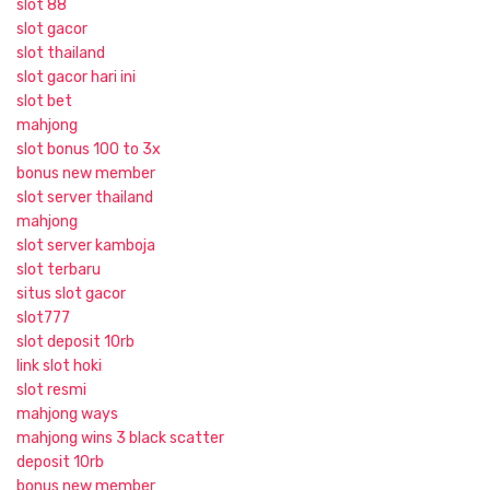
slot 88
slot gacor
slot thailand
slot gacor hari ini
slot bet
mahjong
slot bonus 100 to 3x
bonus new member
slot server thailand
mahjong
slot server kamboja
slot terbaru
situs slot gacor
slot777
slot deposit 10rb
link slot hoki
slot resmi
mahjong ways
mahjong wins 3 black scatter
deposit 10rb
bonus new member