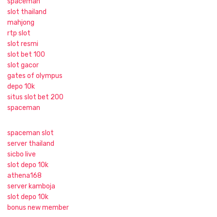
spaceman
slot thailand
mahjong
rtp slot
slot resmi
slot bet 100
slot gacor
gates of olympus
depo 10k
situs slot bet 200
spaceman
spaceman slot
server thailand
sicbo live
slot depo 10k
athena168
server kamboja
slot depo 10k
bonus new member