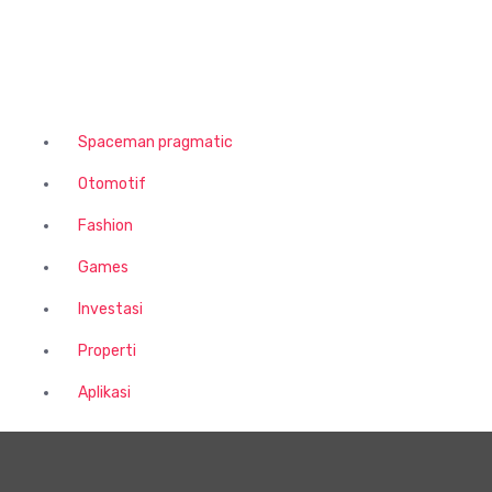
Spaceman pragmatic
Otomotif
Fashion
Games
Investasi
Properti
Aplikasi