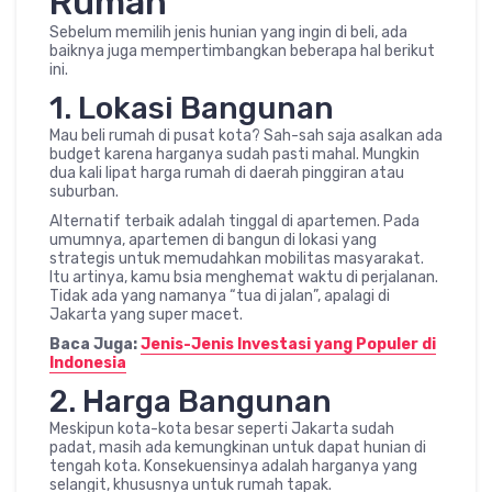
Rumah
Sebelum memilih jenis hunian yang ingin di beli, ada
baiknya juga mempertimbangkan beberapa hal berikut
ini.
1. Lokasi Bangunan
Mau beli rumah di pusat kota? Sah-sah saja asalkan ada
budget karena harganya sudah pasti mahal. Mungkin
dua kali lipat harga rumah di daerah pinggiran atau
suburban.
Alternatif terbaik adalah tinggal di apartemen. Pada
umumnya, apartemen di bangun di lokasi yang
strategis untuk memudahkan mobilitas masyarakat.
Itu artinya, kamu bsia menghemat waktu di perjalanan.
Tidak ada yang namanya “tua di jalan”, apalagi di
Jakarta yang super macet.
Baca Juga:
Jenis-Jenis Investasi yang Populer di
Indonesia
2. Harga Bangunan
Meskipun kota-kota besar seperti Jakarta sudah
padat, masih ada kemungkinan untuk dapat hunian di
tengah kota. Konsekuensinya adalah harganya yang
selangit, khususnya untuk rumah tapak.