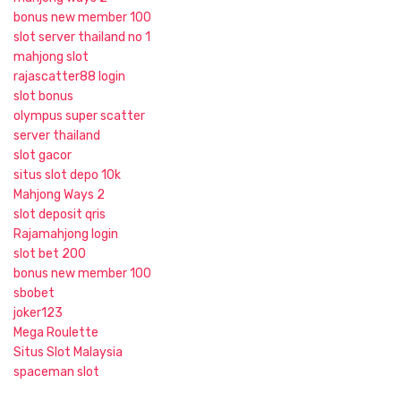
bonus new member 100
slot server thailand no 1
mahjong slot
rajascatter88 login
slot bonus
olympus super scatter
server thailand
slot gacor
situs slot depo 10k
Mahjong Ways 2
slot deposit qris
Rajamahjong login
slot bet 200
bonus new member 100
sbobet
joker123
Mega Roulette
Situs Slot Malaysia
spaceman slot