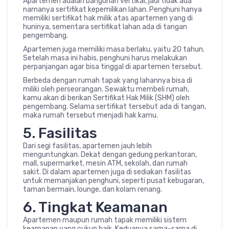
Apartemen adalah bangunan vertikal, jadi tidak ada
namanya sertifikat kepemilikan lahan. Penghuni hanya
memiliki sertifikat hak milik atas apartemen yang di
huninya, sementara sertifikat lahan ada di tangan
pengembang.
Apartemen juga memiliki masa berlaku, yaitu 20 tahun.
Setelah masa ini habis, penghuni harus melakukan
perpanjangan agar bisa tinggal di apartemen tersebut.
Berbeda dengan rumah tapak yang lahannya bisa di
miliki oleh perseorangan. Sewaktu membeli rumah,
kamu akan di berikan Sertifikat Hak Milik (SHM) oleh
pengembang. Selama sertifikat tersebut ada di tangan,
maka rumah tersebut menjadi hak kamu.
5. Fasilitas
Dari segi fasilitas, apartemen jauh lebih
menguntungkan. Dekat dengan gedung perkantoran,
mall, supermarket, mesin ATM, sekolah, dan rumah
sakit. Di dalam apartemen juga di sediakan fasilitas
untuk memanjakan penghuni, seperti pusat kebugaran,
taman bermain, lounge, dan kolam renang.
6. Tingkat Keamanan
Apartemen maupun rumah tapak memiliki sistem
keamanan yang cukup baik. Keduanya sama-sama di