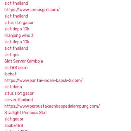
slot thailand
https://www.sernasgrill.com/
slot thailand
situs slot gacor
slot depo 10k
mahjong wins 3
slot depo 10k
slot thailand
slot qris
Slot Server Kamboja
slot88 resmi
ibcbet
https://www.pantai-indah-kapuk-2.com/
slot dana
situs slot gacor
server thailand
https://www.perpustakaanbappedalampung.com/
Starlight Princess Slot
slot gacor
sbobet88