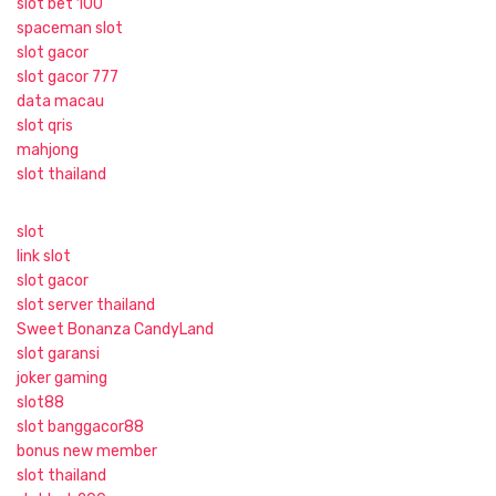
slot bet 100
spaceman slot
slot gacor
slot gacor 777
data macau
slot qris
mahjong
slot thailand
slot
link slot
slot gacor
slot server thailand
Sweet Bonanza CandyLand
slot garansi
joker gaming
slot88
slot banggacor88
bonus new member
slot thailand