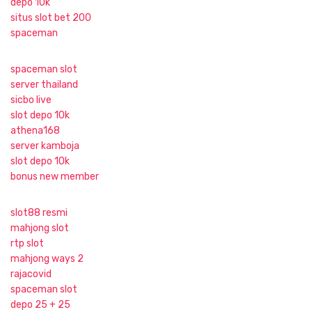
depo 10k
situs slot bet 200
spaceman
spaceman slot
server thailand
sicbo live
slot depo 10k
athena168
server kamboja
slot depo 10k
bonus new member
slot88 resmi
mahjong slot
rtp slot
mahjong ways 2
rajacovid
spaceman slot
depo 25 + 25