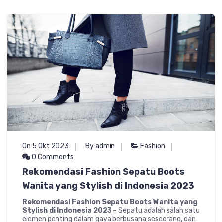
On 5 Okt 2023
By admin
Fashion
0 Comments
Rekomendasi Fashion Sepatu Boots
Wanita yang Stylish di Indonesia 2023
Rekomendasi Fashion Sepatu Boots Wanita yang
Stylish di Indonesia 2023 –
Sepatu adalah salah satu
elemen penting dalam gaya berbusana seseorang, dan