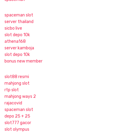
spaceman slot
server thailand
sicbo live
slot depo 10k
athena168
server kamboja
slot depo 10k
bonus new member
slot88 resmi
mahjong slot
rtp slot
mahjong ways 2
rajacovid
spaceman slot
depo 25 + 25
slot777 gacor
slot olympus