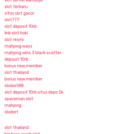
slot server kamboja
slot terbaru
situs slot gacor
slot777
slot deposit 10rb
link slot hoki
slot resmi
mahjong ways
mahjong wins 3 black scatter
deposit 10rb
bonus new member
slot thailand
bonus new member
sbobet88
slot deposit 10rb
situs depo 5k
spaceman slot
mahjong
sbobet
slot thailand