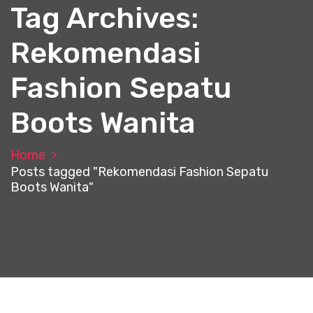
Tag Archives:
Rekomendasi
Fashion Sepatu
Boots Wanita
Home
Posts tagged "Rekomendasi Fashion Sepatu
Boots Wanita"