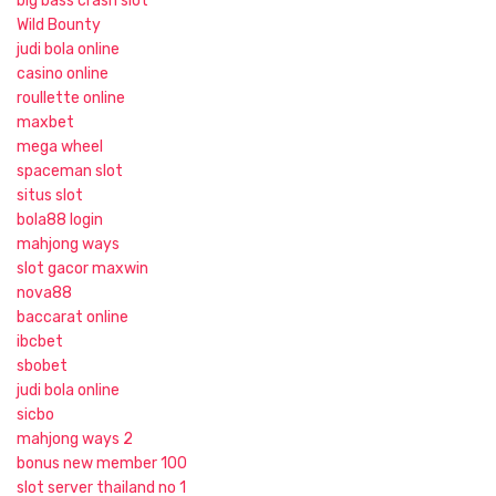
big bass crash slot
Wild Bounty
judi bola online
casino online
roullette online
maxbet
mega wheel
spaceman slot
situs slot
bola88 login
mahjong ways
slot gacor maxwin
nova88
baccarat online
ibcbet
sbobet
judi bola online
sicbo
mahjong ways 2
bonus new member 100
slot server thailand no 1