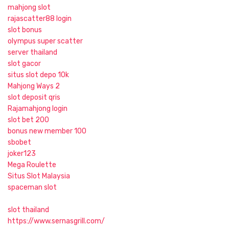
mahjong slot
rajascatter88 login
slot bonus
olympus super scatter
server thailand
slot gacor
situs slot depo 10k
Mahjong Ways 2
slot deposit qris
Rajamahjong login
slot bet 200
bonus new member 100
sbobet
joker123
Mega Roulette
Situs Slot Malaysia
spaceman slot
slot thailand
https://www.sernasgrill.com/