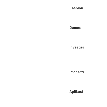
t
Fashion
Games
Investas
i
Properti
Aplikasi