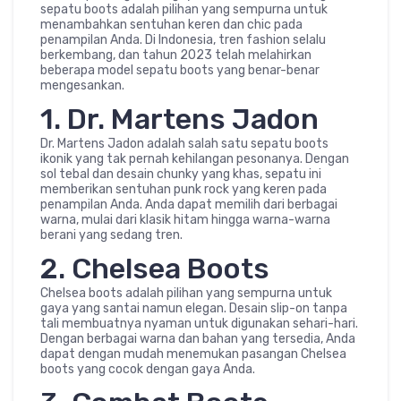
sepatu boots adalah pilihan yang sempurna untuk
menambahkan sentuhan keren dan chic pada
penampilan Anda. Di Indonesia, tren fashion selalu
berkembang, dan tahun 2023 telah melahirkan
beberapa model sepatu boots yang benar-benar
mengesankan.
1. Dr. Martens Jadon
Dr. Martens Jadon adalah salah satu sepatu boots
ikonik yang tak pernah kehilangan pesonanya. Dengan
sol tebal dan desain chunky yang khas, sepatu ini
memberikan sentuhan punk rock yang keren pada
penampilan Anda. Anda dapat memilih dari berbagai
warna, mulai dari klasik hitam hingga warna-warna
berani yang sedang tren.
2. Chelsea Boots
Chelsea boots adalah pilihan yang sempurna untuk
gaya yang santai namun elegan. Desain slip-on tanpa
tali membuatnya nyaman untuk digunakan sehari-hari.
Dengan berbagai warna dan bahan yang tersedia, Anda
dapat dengan mudah menemukan pasangan Chelsea
boots yang cocok dengan gaya Anda.