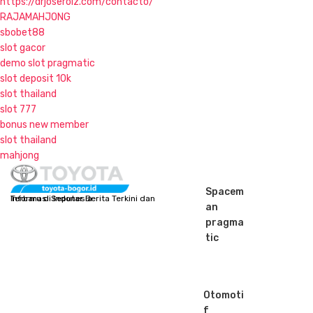
https://drjoseroiz.com/contacto/
RAJAMAHJONG
sbobet88
slot gacor
demo slot pragmatic
slot deposit 10k
slot thailand
slot 777
bonus new member
slot thailand
mahjong
S
k
Spacem
Informasi Seputar Berita Terkini dan Terbaru di Indonesia
i
an
p
pragma
t
tic
o
c
o
n
Otomoti
t
f