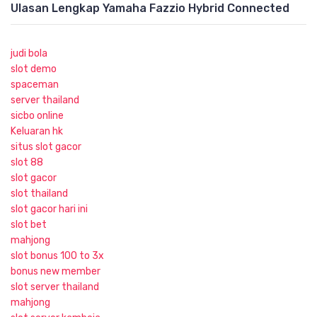
Ulasan Lengkap Yamaha Fazzio Hybrid Connected
judi bola
slot demo
spaceman
server thailand
sicbo online
Keluaran hk
situs slot gacor
slot 88
slot gacor
slot thailand
slot gacor hari ini
slot bet
mahjong
slot bonus 100 to 3x
bonus new member
slot server thailand
mahjong