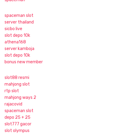
spaceman slot
server thailand
sicbo live
slot depo 10k
athena168
server kamboja
slot depo 10k
bonus new member
slot88 resmi
mahjong slot
rtp slot
mahjong ways 2
rajacovid
spaceman slot
depo 25 + 25
slot777 gacor
slot olympus