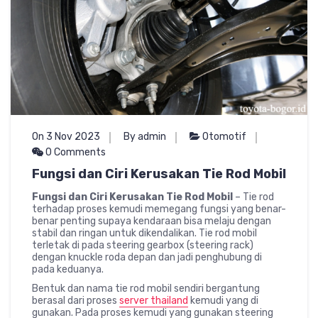
On 3 Nov 2023
By admin
Otomotif
0 Comments
Fungsi dan Ciri Kerusakan Tie Rod Mobil
Fungsi dan Ciri Kerusakan Tie Rod Mobil
– Tie rod
terhadap proses kemudi memegang fungsi yang benar-
benar penting supaya kendaraan bisa melaju dengan
stabil dan ringan untuk dikendalikan. Tie rod mobil
terletak di pada steering gearbox (steering rack)
dengan knuckle roda depan dan jadi penghubung di
pada keduanya.
Bentuk dan nama tie rod mobil sendiri bergantung
berasal dari proses
server thailand
kemudi yang di
gunakan. Pada proses kemudi yang gunakan steering