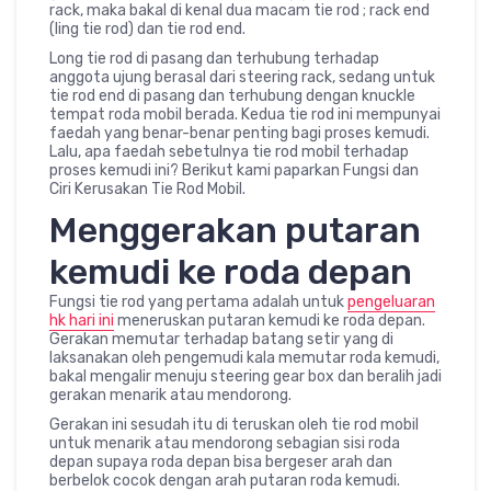
rack, maka bakal di kenal dua macam tie rod ; rack end
(ling tie rod) dan tie rod end.
Long tie rod di pasang dan terhubung terhadap
anggota ujung berasal dari steering rack, sedang untuk
tie rod end di pasang dan terhubung dengan knuckle
tempat roda mobil berada. Kedua tie rod ini mempunyai
faedah yang benar-benar penting bagi proses kemudi.
Lalu, apa faedah sebetulnya tie rod mobil terhadap
proses kemudi ini? Berikut kami paparkan Fungsi dan
Ciri Kerusakan Tie Rod Mobil.
Menggerakan putaran
kemudi ke roda depan
Fungsi tie rod yang pertama adalah untuk
pengeluaran
hk hari ini
meneruskan putaran kemudi ke roda depan.
Gerakan memutar terhadap batang setir yang di
laksanakan oleh pengemudi kala memutar roda kemudi,
bakal mengalir menuju steering gear box dan beralih jadi
gerakan menarik atau mendorong.
Gerakan ini sesudah itu di teruskan oleh tie rod mobil
untuk menarik atau mendorong sebagian sisi roda
depan supaya roda depan bisa bergeser arah dan
berbelok cocok dengan arah putaran roda kemudi.