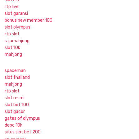
rtp live
slot garansi
bonus new member 100
slot olympus
rtp slot
rajamahjong
slot 10k
mahjong
spaceman
slot thailand
mahjong
rtp slot
slot resmi
slot bet 100
slot gacor
gates of olympus
depo 10k
situs slot bet 200
spaceman