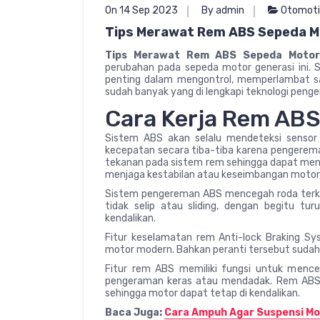
On 14 Sep 2023
By admin
Otomoti
Tips Merawat Rem ABS Sepeda M
Tips Merawat Rem ABS Sepeda Moto
perubahan pada sepeda motor generasi ini.
penting dalam mengontrol, memperlambat sa
sudah banyak yang di lengkapi teknologi peng
Cara Kerja Rem AB
Sistem ABS akan selalu mendeteksi sensor
kecepatan secara tiba-tiba karena pengere
tekanan pada sistem rem sehingga dapat men
menjaga kestabilan atau keseimbangan motor,
Sistem pengereman ABS mencegah roda terk
tidak selip atau sliding, dengan begitu t
kendalikan.
Fitur keselamatan rem Anti-lock Braking Sy
motor modern. Bahkan peranti tersebut sudah 
Fitur rem ABS memiliki fungsi untuk menc
pengeraman keras atau mendadak. Rem ABS 
sehingga motor dapat tetap di kendalikan.
Baca Juga:
Cara Ampuh Agar Suspensi M