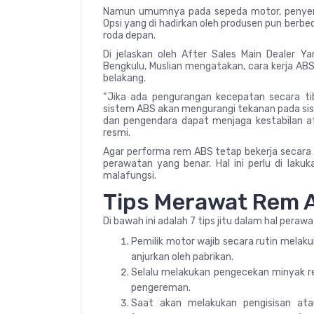
Namun umumnya pada sepeda motor, penyeman
Opsi yang di hadirkan oleh produsen pun berb
roda depan.
Di jelaskan oleh After Sales Main Dealer
Bengkulu, Muslian mengatakan, cara kerja AB
belakang.
“Jika ada pengurangan kecepatan secara ti
sistem ABS akan mengurangi tekanan pada sis
dan pengendara dapat menjaga kestabilan a
resmi.
Agar performa rem ABS tetap bekerja secara 
perawatan yang benar. Hal ini perlu di lak
malafungsi.
Tips Merawat Rem 
Di bawah ini adalah 7 tips jitu dalam hal per
Pemilik motor wajib secara rutin melak
anjurkan oleh pabrikan.
Selalu melakukan pengecekan minyak r
pengereman.
Saat akan melakukan pengisisan at