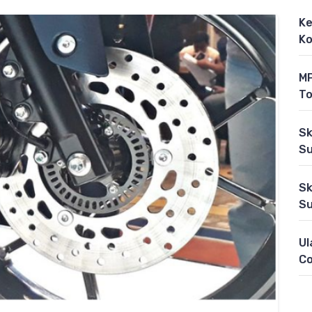
Ke
Ko
MP
To
Sk
Su
Sk
Su
Ul
C