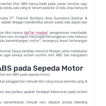
tan fitur ABS hanya hadir pada varian teratas saja.
eda-beda, ada yang di tanam pada ke-2 roda atau hanya di
 Yamaha PT Thamrin Brothers Area Sumatera Selatan &
S adalah dnegan mendeteksi sensor pada roda depan dan
ba-tiba karena
daftar maxbet
pengereman mendadak,
tem rem. Ini dapat mencegah kemungkinan roda terkunci
tau keseimbangan motor”, terangnya lewat keterangan
normal tanpa kendala, menurut Muslian, perlu melakukan
ukan agar kinerja sistem-sistem rem ABS tak mengalami
ABS pada Sepeda Motor
awatan rem ABS pada sepeda motor.
ukan penggantian minyak rem yang sesuai periode yang di
em dan periksa apakah terdapat kebocoran pada sistem
au penambahan minyak rem, lakukan proses bleeding