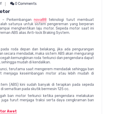
f
0 Comments
otor
r
– Perkembangan
nova88
teknologi turut membuat
 Salah satunya untuk sistem pengereman yang berperan
mpai menghentikan laju motor. Sepeda motor saat ini
ereman ABS alias Anti-lock Braking System.
S
 pada roda depan dan belakang, jika ada pengurangan
man secara mendadak, maka sistem ABS akan mengurangi
cegah kemungkinan roda terkunci dan pengendara dapat
 sehingga mudah di kendalikan.
unci, terutama saat mengerem mendadak sehingga ban
urut menjaga keseimbangan motor atau lebih mudah di
stem (ABS) kini sudah banyak di terapkan pada sepeda
di sematkan pada skutik bermesin 125 cc.
egah ban motor terkunci ketika pengendara melakukan
juga turut menjaga traksi serta daya cengkraman ban
otor Awet