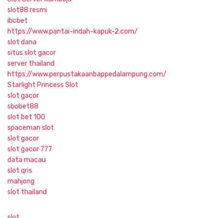
slot88 resmi
ibcbet
https://www.pantai-indah-kapuk-2.com/
slot dana
situs slot gacor
server thailand
https://www.perpustakaanbappedalampung.com/
Starlight Princess Slot
slot gacor
sbobet88
slot bet 100
spaceman slot
slot gacor
slot gacor 777
data macau
slot qris
mahjong
slot thailand
slot