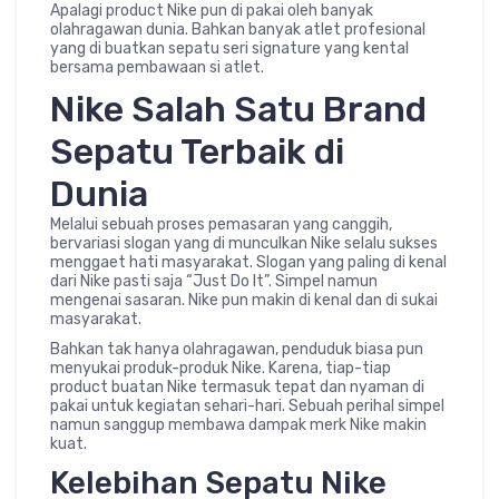
Apalagi product Nike pun di pakai oleh banyak
olahragawan dunia. Bahkan banyak atlet profesional
yang di buatkan sepatu seri signature yang kental
bersama pembawaan si atlet.
Nike Salah Satu Brand
Sepatu Terbaik di
Dunia
Melalui sebuah proses pemasaran yang canggih,
bervariasi slogan yang di munculkan Nike selalu sukses
menggaet hati masyarakat. Slogan yang paling di kenal
dari Nike pasti saja “Just Do It”. Simpel namun
mengenai sasaran. Nike pun makin di kenal dan di sukai
masyarakat.
Bahkan tak hanya olahragawan, penduduk biasa pun
menyukai produk-produk Nike. Karena, tiap-tiap
product buatan Nike termasuk tepat dan nyaman di
pakai untuk kegiatan sehari-hari. Sebuah perihal simpel
namun sanggup membawa dampak merk Nike makin
kuat.
Kelebihan Sepatu Nike