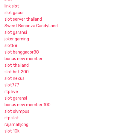
link slot
slot gacor
slot server thailand
Sweet Bonanza CandyLand
slot garansi
joker gaming
slot88
slot banggacor88
bonus new member
slot thailand
slot bet 200
slot nexus
slot777
rtp live
slot garansi
bonus new member 100
slot olympus
rtp slot
rajamahjong
slot 10k