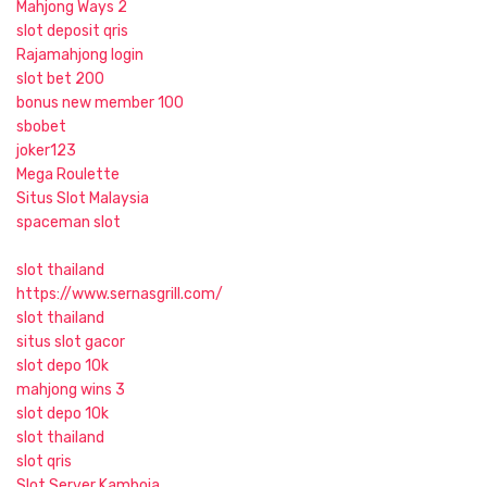
Mahjong Ways 2
slot deposit qris
Rajamahjong login
slot bet 200
bonus new member 100
sbobet
joker123
Mega Roulette
Situs Slot Malaysia
spaceman slot
slot thailand
https://www.sernasgrill.com/
slot thailand
situs slot gacor
slot depo 10k
mahjong wins 3
slot depo 10k
slot thailand
slot qris
Slot Server Kamboja