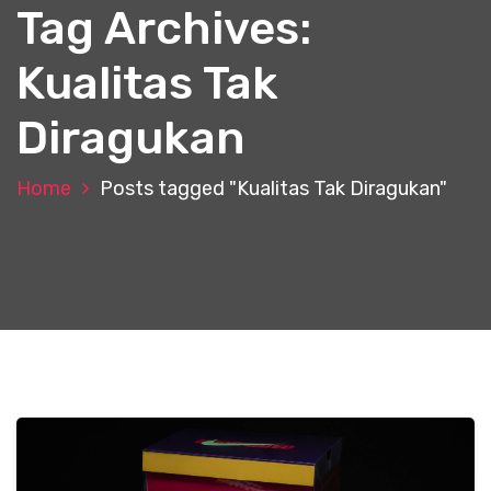
Tag Archives:
Kualitas Tak
Diragukan
Home
Posts tagged "Kualitas Tak Diragukan"