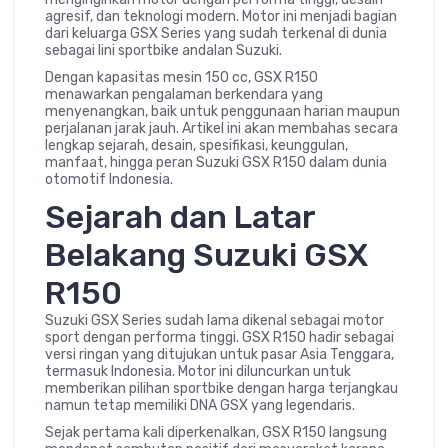
agresif, dan teknologi modern. Motor ini menjadi bagian
dari keluarga GSX Series yang sudah terkenal di dunia
sebagai lini sportbike andalan Suzuki.
Dengan kapasitas mesin 150 cc, GSX R150
menawarkan pengalaman berkendara yang
menyenangkan, baik untuk penggunaan harian maupun
perjalanan jarak jauh. Artikel ini akan membahas secara
lengkap sejarah, desain, spesifikasi, keunggulan,
manfaat, hingga peran Suzuki GSX R150 dalam dunia
otomotif Indonesia.
Sejarah dan Latar
Belakang Suzuki GSX
R150
Suzuki GSX Series sudah lama dikenal sebagai motor
sport dengan performa tinggi. GSX R150 hadir sebagai
versi ringan yang ditujukan untuk pasar Asia Tenggara,
termasuk Indonesia. Motor ini diluncurkan untuk
memberikan pilihan sportbike dengan harga terjangkau
namun tetap memiliki DNA GSX yang legendaris.
Sejak pertama kali diperkenalkan, GSX R150 langsung