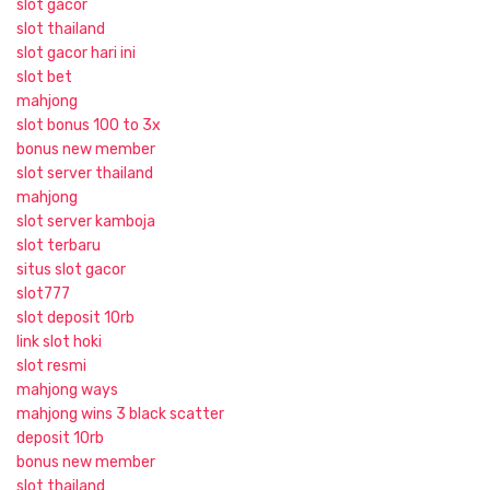
slot gacor
slot thailand
slot gacor hari ini
slot bet
mahjong
slot bonus 100 to 3x
bonus new member
slot server thailand
mahjong
slot server kamboja
slot terbaru
situs slot gacor
slot777
slot deposit 10rb
link slot hoki
slot resmi
mahjong ways
mahjong wins 3 black scatter
deposit 10rb
bonus new member
slot thailand