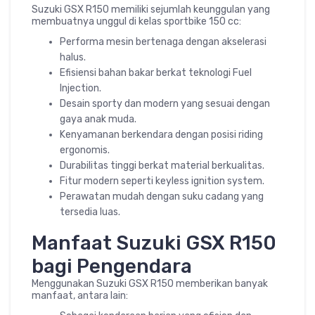
Suzuki GSX R150 memiliki sejumlah keunggulan yang
membuatnya unggul di kelas sportbike 150 cc:
Performa mesin bertenaga dengan akselerasi
halus.
Efisiensi bahan bakar berkat teknologi Fuel
Injection.
Desain sporty dan modern yang sesuai dengan
gaya anak muda.
Kenyamanan berkendara dengan posisi riding
ergonomis.
Durabilitas tinggi berkat material berkualitas.
Fitur modern seperti keyless ignition system.
Perawatan mudah dengan suku cadang yang
tersedia luas.
Manfaat Suzuki GSX R150
bagi Pengendara
Menggunakan Suzuki GSX R150 memberikan banyak
manfaat, antara lain: