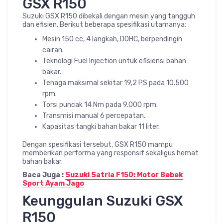
GSX R150
Suzuki GSX R150 dibekali dengan mesin yang tangguh
dan efisien. Berikut beberapa spesifikasi utamanya:
Mesin 150 cc, 4 langkah, DOHC, berpendingin
cairan.
Teknologi Fuel Injection untuk efisiensi bahan
bakar.
Tenaga maksimal sekitar 19,2 PS pada 10.500
rpm.
Torsi puncak 14 Nm pada 9.000 rpm.
Transmisi manual 6 percepatan.
Kapasitas tangki bahan bakar 11 liter.
Dengan spesifikasi tersebut, GSX R150 mampu
memberikan performa yang responsif sekaligus hemat
bahan bakar.
Baca Juga :
Suzuki Satria F150: Motor Bebek
Sport Ayam Jago
Keunggulan Suzuki GSX
R150