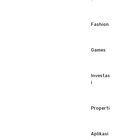
e
n
t
Fashion
Games
Investas
i
Properti
Aplikasi