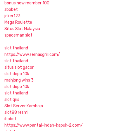
bonus new member 100
sbobet
joker123
Mega Roulette
Situs Slot Malaysia
spaceman slot
slot thailand
https://www.sernasgrill.com/
slot thailand
situs slot gacor
slot depo 10k
mahjong wins 3
slot depo 10k
slot thailand
slot qris
Slot Server Kamboja
slot88 resmi
ibcbet
https://www.pantai-indah-kapuk-2.com/