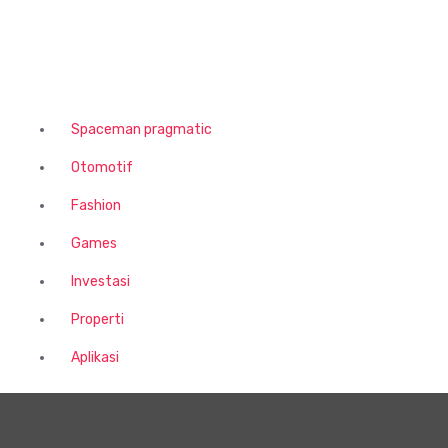
Spaceman pragmatic
Otomotif
Fashion
Games
Investasi
Properti
Aplikasi