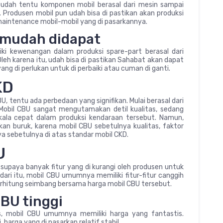
, udah tentu komponen mobil berasal dari mesin sampai
 Produsen mobil pun udah bisa di pastikan akan produksi
aintenance mobil-mobil yang di pasarkannya.
 mudah didapat
i kewenangan dalam produksi spare-part berasal dari
leh karena itu, udah bisa di pastikan Sahabat akan dapat
g di perlukan untuk di perbaiki atau cuman di ganti.
KD
, tentu ada perbedaan yang signifikan. Mulai berasal dari
 Mobil CBU sangat mengutamakan detil kualitas, sedang
ala cepat dalam produksi kendaraan tersebut. Namun,
kan buruk, karena mobil CBU sebetulnya kualitas, faktor
sebetulnya di atas standar mobil CKD.
U
 supaya banyak fitur yang di kurangi oleh produsen untuk
ri itu, mobil CBU umumnya memiliki fitur-fitur canggih
u terhitung seimbang bersama harga mobil CBU tersebut.
BU tinggi
s, mobil CBU umumnya memiliki harga yang fantastis.
 harga yang di pasarkan relatif stabil.