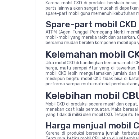
Karena mobil CKD di produksi berskala besar
parts lainnya akan sangat mudah di dapatkan.
spare-part mobil guna memenuhi kebutuhan m
Spare-part mobil CKD
ATPM (Agen Tunggal Pemegang Merk) memilik
mobil-mobil yang mereka rakit dan pasarkan. O
bersama mudah beroleh komponen mobil apa yan
Kelemahan mobil C
Jika mobil CKD di bandingkan bersama mobil CBU
harga, mutu sampai fitur yang di tawarkan.
mobil CKD lebih mengutamakan jumlah dan k
meskipun begitu mobil CKD tidak bisa di kata
performa sampai mutu material pembuatannya 
Kelebihan mobil CB
Mobil CKD di produksi secara masif dan cepat,
menekan cost kala pembuatan. Maka berasal da
yang tidak di miliki oleh mobil CKD. Tetapi it
Harga menjual mobil C
Karena di produksi bersama jumlah terbata
Tentunya, ketika mobil CBU akan di jual kembali,