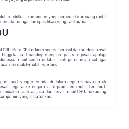
roleh modifikasi komponen yang berbeda ketimbang mobil
memiliki tenaga dan spesifikasi yang fantastis.
BU
il CBU. Mobil CBU di kirim segera berasal dari produsen asal
tinggi kalau di banding mengirim parts terpisah, apalagi
ndonesia, mobil sedan di labeli oleh pemerintah sebagai
sal dari mobil-mobil type lain.
spare-part yang memadai di dalam negeri supaya untuk
esan segera ke negara asal produsen mobil tersebut.
ediakan fasilitas jasa dan servis mobil CBU, terkadang
 komponen yang di butuhkan.