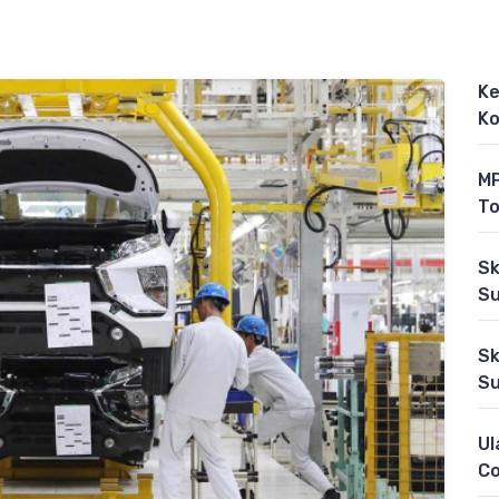
Ke
Ko
MP
To
Sk
Su
Sk
Su
Ul
C