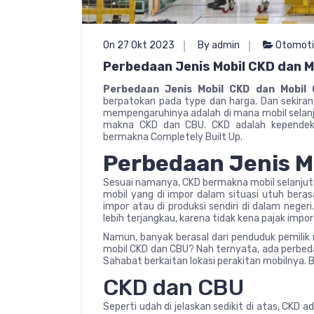
On 27 Okt 2023
By admin
Otomoti
Perbedaan Jenis Mobil CKD dan M
Perbedaan Jenis Mobil CKD dan Mobil
berpatokan pada type dan harga. Dan sekiran
mempengaruhinya adalah di mana mobil selanjut
makna CKD dan CBU. CKD adalah kependeka
bermakna Completely Built Up.
Perbedaan Jenis M
Sesuai namanya, CKD bermakna mobil selanjutn
mobil yang di impor dalam situasi utuh beras
impor atau di produksi sendiri di dalam neger
lebih terjangkau, karena tidak kena pajak imp
Namun, banyak berasal dari penduduk pemili
mobil CKD dan CBU? Nah ternyata, ada perbeda
Sahabat berkaitan lokasi perakitan mobilnya. Bi
CKD dan CBU
Seperti udah di jelaskan sedikit di atas, CKD