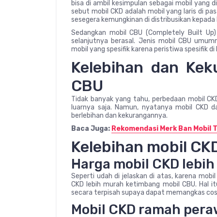
bisa di ambil kesimpulan sebagai mobil yang di
sebut mobil CKD adalah mobil yang laris di p
sesegera kemungkinan di distribusikan kepad
Sedangkan mobil CBU (Completely Built Up) 
selanjutnya berasal. Jenis mobil CBU umumn
mobil yang spesifik karena peristiwa spesifik di
Kelebihan dan Kek
CBU
Tidak banyak yang tahu, perbedaan mobil CKD
luarnya saja. Namun, nyatanya mobil CKD da
berlebihan dan kekurangannya.
Baca Juga:
Rekomendasi Merk Ban Mobil Te
Kelebihan mobil CK
Harga mobil CKD lebi
Seperti udah di jelaskan di atas, karena mobi
CKD lebih murah ketimbang mobil CBU. Hal itu
secara terpisah supaya dapat memangkas cost 
Mobil CKD ramah per