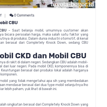
f
0 Comments
obil CBU
 CBU
– Saat belanja mobil, umumnya customer akan
ya bicara persoalan harga, maka salah satu faktor yang
nya di produksi. Dalam dunia industri otomotif, di kenal
n berasal dari Completely Knock Down, sedang CBU
obil CKD dan Mobil CBU
ya di rakit di dalam negeri. Sedangkan CBU adalah mobil-
al dari luar negeri. Pada mobil CKD, komponennya bisa di
i. Keuntungan berasal dari produksi lokal adalah harganya
or komponen.
k mobil yang tidak mengetahui apa sih yang membedakan
an mendasar berasal dari dua type mobil selanjutnya lho
ar lebih paham, yuk lihat di bawah ini.
 adalah singkatan berasal dari Completely Knock Down yang