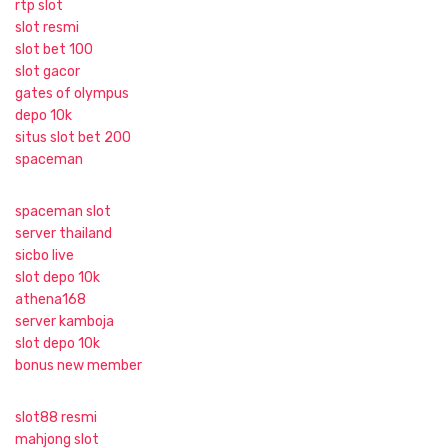
rtp slot
slot resmi
slot bet 100
slot gacor
gates of olympus
depo 10k
situs slot bet 200
spaceman
spaceman slot
server thailand
sicbo live
slot depo 10k
athena168
server kamboja
slot depo 10k
bonus new member
slot88 resmi
mahjong slot