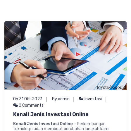
On 31 Okt 2023
By admin
Investasi
0 Comments
Kenali Jenis Investasi Online
Kenali Jenis Investasi Online
– Perkembangan
teknologi sudah membuat perubahan langkah kami