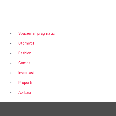
Spaceman pragmatic
Otomotif
Fashion
Games
Investasi
Properti
Aplikasi