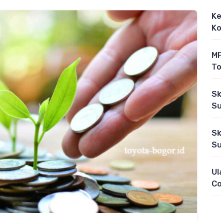
Ke
Ko
MP
To
Sk
Su
Sk
Su
Ul
C