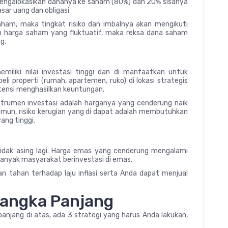
engalokasikan dananya ke saham (80%) dan 20% sisanya
asar uang dan obligasi.
aham, maka tingkat risiko dan imbalnya akan mengikuti
n harga saham yang fluktuatif, maka reksa dana saham
g.
miliki nilai investasi tinggi dan di manfaatkan untuk
 properti (rumah, apartemen, ruko) di lokasi strategis
tensi menghasilkan keuntungan.
 instrumen investasi adalah harganya yang cenderung naik
amun, risiko kerugian yang di dapat adalah membutuhkan
ang tinggi.
 tidak asing lagi. Harga emas yang cenderung mengalami
banyak masyarakat berinvestasi di emas.
dan tahan terhadap laju inflasi serta Anda dapat menjual
 Jangka Panjang
anjang di atas, ada 3 strategi yang harus Anda lakukan,