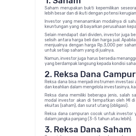
1. Saham
Saham merupakan bukti kepemilikan seseora
lebih besar dan di ikuti dengan potensi kerugian
Investor yang menanamkan modalnya di saha
keuntungan yang di bayarkan perusahaan ke
Selain mendapat dari dividen, investor juga b
selisih antara harga beli dan harga jual. Apab
menjualnya dengan harga Rp.3,000 per saham
untuk setiap saham yang di jualnya.
Namun, investor juga harus bersedia menanggu
yang berdampak langsung kepada kondisi saham
2. Reksa Dana Campu
Reksa dana bisa menjadi instrumen investasi 
dan keahlian dalam mengelola investasinya, kare
Reksa dana memiliki beberapa jenis, salah s
modal investor akan di tempatkan oleh MI di 
ekuitas (saham), dan surat utang (obligasi).
Reksa dana campuran cocok untuk investor yan
dalam jangka panjang (3-5 tahun atau lebih).
3. Reksa Dana Saham