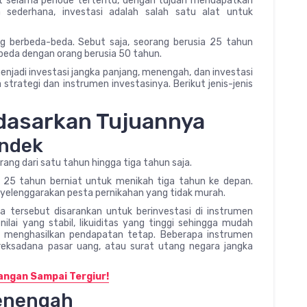
set selama periode tertentu, dengan tujuan mendapatkan
a sederhana, investasi adalah salah satu alat untuk
g berbeda-beda. Sebut saja, seorang berusia 25 tahun
rbeda dengan orang berusia 50 tahun.
enjadi investasi jangka panjang, menengah, dan investasi
strategi dan instrumen investasinya. Berikut jenis-jenis
rdasarkan Tujuannya
endek
ang dari satu tahun hingga tiga tahun saja.
 25 tahun berniat untuk menikah tiga tahun ke depan.
elenggarakan pesta pernikahan yang tidak murah.
 tersebut disarankan untuk berinvestasi di instrumen
 nilai yang stabil, likuiditas yang tinggi sehingga mudah
sa menghasilkan pendapatan tetap. Beberapa instrumen
reksadana pasar uang, atau surat utang negara jangka
Jangan Sampai Tergiur!
Menengah