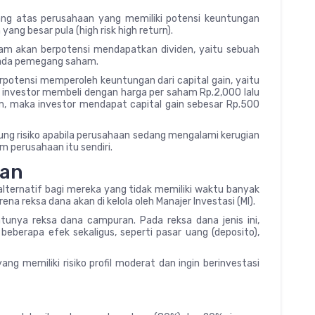
ng atas perusahaan yang memiliki potensi keuntungan
 yang besar pula (high risk high return).
m akan berpotensi mendapatkan dividen, yaitu sebuah
pada pemegang saham.
erpotensi memperoleh keuntungan dari capital gain, yaitu
ila investor membeli dengan harga per saham Rp.2,000 lalu
, maka investor mendapat capital gain sebesar Rp.500
ng risiko apabila perusahaan sedang mengalami kerugian
 perusahaan itu sendiri.
ran
alternatif bagi mereka yang tidak memiliki waktu banyak
na reksa dana akan di kelola oleh Manajer Investasi (MI).
atunya reksa dana campuran. Pada reksa dana jenis ini,
beberapa efek sekaligus, seperti pasar uang (deposito),
g memiliki risiko profil moderat dan ingin berinvestasi