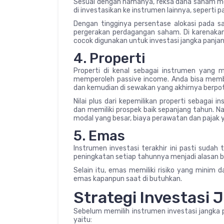
Sesuai dengan namanya, reksa dana saham m
di investasikan ke instrumen lainnya, seperti p
Dengan tingginya persentase alokasi pada s
pergerakan perdagangan saham. Di karenaka
cocok digunakan untuk investasi jangka panjan
4. Properti
Properti di kenal sebagai instrumen yang me
memperoleh passive income. Anda bisa membeli
dan kemudian di sewakan yang akhirnya berpo
Nilai plus dari kepemilikan properti sebagai
dan memiliki prospek baik sepanjang tahun. N
modal yang besar, biaya perawatan dan pajak y
5. Emas
Instrumen investasi terakhir ini pasti sudah
peningkatan setiap tahunnya menjadi alasan 
Selain itu, emas memiliki risiko yang minim 
emas kapanpun saat di butuhkan.
Strategi Investasi
Sebelum memilih instrumen investasi jangka p
yaitu: