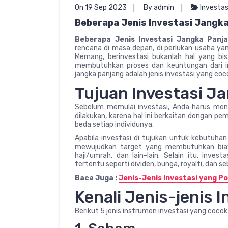
On 19 Sep 2023
By admin
Investas
Beberapa Jenis Investasi Jangka
Beberapa Jenis Investasi Jangka Panj
rencana di masa depan, di perlukan usaha yan
Memang, berinvestasi bukanlah hal yang b
membutuhkan proses dan keuntungan dari inv
jangka panjang adalah jenis investasi yang coco
Tujuan Investasi J
Sebelum memulai investasi, Anda harus menge
dilakukan, karena hal ini berkaitan dengan pem
beda setiap individunya.
Apabila investasi di tujukan untuk kebutuhan
mewujudkan target yang membutuhkan biaya
haji/umrah, dan lain-lain. Selain itu, inve
tertentu seperti dividen, bunga, royalti, dan s
Baca Juga :
Jenis-Jenis Investasi yang Po
Kenali Jenis-jenis 
Berikut 5 jenis instrumen investasi yang cocok