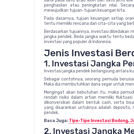
dana pada satu atau lebih dari satu jenis a
penghasilan atau peningkatan nilai. Secar
mewujudkan tujuan-tujuan keuangan kita.
Pada dasarnya, tujuan keuangan setiap oran
tentu memiliki rencana dan cita-cita yang be
Berdasarkan tujuannya, investasi dibedakan m
jangka pendek. Beda jangka waktu tentu beda 
investasi yang populer di Indonesia.
Jenis Investasi Be
1. Investasi Jangka P
Investasi jangka pendek berlangsung antara kur
Sebagai contohnya, seorang pemuda berusia
Maka dia membutuhkan dana segar untuk meny
Mengingat akan kebutuhan itu, maka pemuda
rendah risiko dalam artian memiliki fluktuasi
dikonversikan dalam bentuk cash, serta bi
yang disarankan untuknya adalah deposito, 
pendek.
Baca Juga:
Tipe-Tipe Investasi Bodong, 
2. Investasi Jangka 