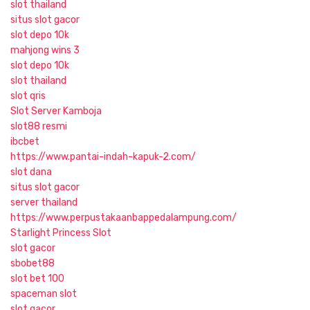
slot thailand
situs slot gacor
slot depo 10k
mahjong wins 3
slot depo 10k
slot thailand
slot qris
Slot Server Kamboja
slot88 resmi
ibcbet
https://www.pantai-indah-kapuk-2.com/
slot dana
situs slot gacor
server thailand
https://www.perpustakaanbappedalampung.com/
Starlight Princess Slot
slot gacor
sbobet88
slot bet 100
spaceman slot
slot gacor