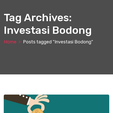
Tag Archives:
Investasi Bodong
Home
Posts tagged "Investasi Bodong"