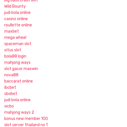
big bass crash slot
Wild Bounty
judi bola online
casino online
roullette online
maxbet
mega wheel
spaceman slot
situs slot
bola88 login
mahjong ways
slot gacor maxwin
nova88
baccarat online
ibcbet
sbobet
judi bola online
sicbo
mahjong ways 2
bonus new member 100
slot server thailand no 1