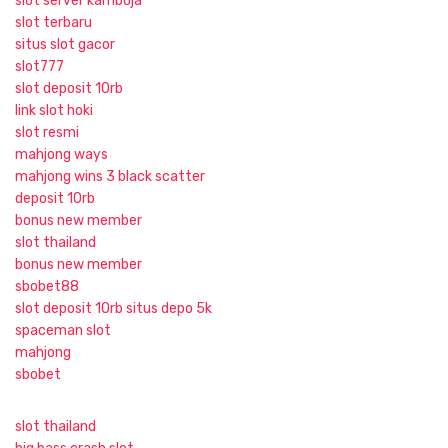
slot server kamboja
slot terbaru
situs slot gacor
slot777
slot deposit 10rb
link slot hoki
slot resmi
mahjong ways
mahjong wins 3 black scatter
deposit 10rb
bonus new member
slot thailand
bonus new member
sbobet88
slot deposit 10rb
situs depo 5k
spaceman slot
mahjong
sbobet
slot thailand