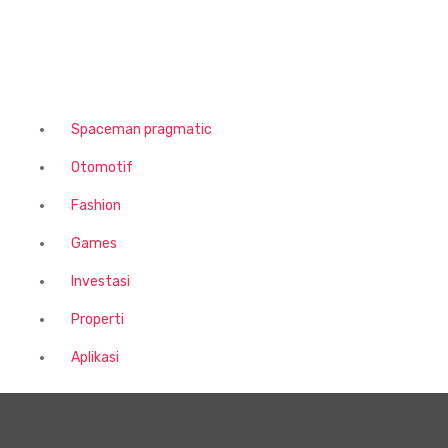
Spaceman pragmatic
Otomotif
Fashion
Games
Investasi
Properti
Aplikasi