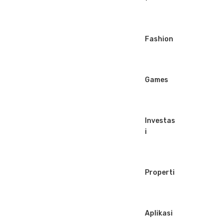
e
n
t
Fashion
Games
Investas
i
Properti
Aplikasi