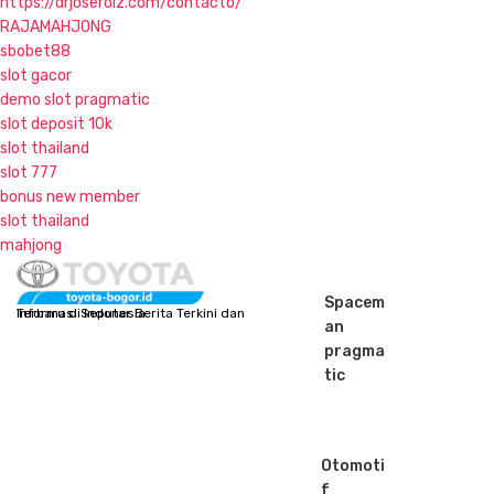
https://drjoseroiz.com/contacto/
RAJAMAHJONG
sbobet88
slot gacor
demo slot pragmatic
slot deposit 10k
slot thailand
slot 777
bonus new member
slot thailand
mahjong
S
k
Spacem
Informasi Seputar Berita Terkini dan Terbaru di Indonesia
i
an
p
pragma
t
tic
o
c
o
n
Otomoti
t
f