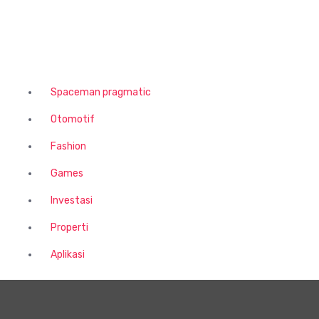
Spaceman pragmatic
Otomotif
Fashion
Games
Investasi
Properti
Aplikasi