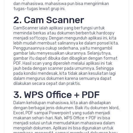
dan mahasiswa. mahasiswa pun bisa mengirimkan
tugas-tugas lewat grup ini.
2. Cam Scanner
CamScanner ialah aplikasi yang berfungsi untuk
memindai berkas atau dokumen berbentuk hardcopy
menjadi softcopy. Dengan mengunduh aplikasi ini, kita
lebih mudah membuat salinannya ke dalam ponsel kita.
Penggunaannya cukup sederhana, yaitu mengambil
gambar lalu menyesuaikan ukurannya. Selanjutnya,
gambar itu dapat dibuka dan dibagikan dengan format
PDF. Hasil scan yang diperoleh melalui aplikasi ini tak
jauh beda dengan scanner pada umumnya. Sehingga
pada kondisi mendesak, kita tidak akan kesuliatan lagi
dalam mengurus dokumen karena semuanya dapat
dilakukan secara cepat dan praktis.
3. WPS Office + PDF
Dalam kehidupan mahasiswa, kita akan dihadapkan
dengan berbagai jenis dokumen. Baik itu dokumen Word,
Excel, PDF sampai Powerpoint yang sudah menjadi
makanan sehari-hari. Nah, WPS Office + PDF ini bisa
menjadi solusi untuk memudahkan mahasiswa dalam
mengolah dokumen. Aplikasi ini bisa digunakan untuk