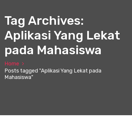
Tag Archives:
Aplikasi Yang Lekat
pada Mahasiswa
Home
Posts tagged "Aplikasi Yang Lekat pada
Mahasiswa"