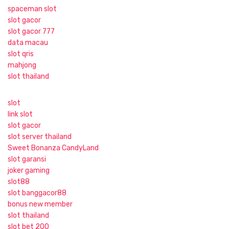
spaceman slot
slot gacor
slot gacor 777
data macau
slot qris
mahjong
slot thailand
slot
link slot
slot gacor
slot server thailand
Sweet Bonanza CandyLand
slot garansi
joker gaming
slot88
slot banggacor88
bonus new member
slot thailand
slot bet 200