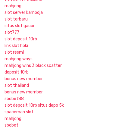
mahjong
slot server kamboja
slot terbaru
situs slot gacor
slot777
slot deposit 10rb
link slot hoki
slot resmi
mahjong ways
mahjong wins 3 black scatter
deposit 10rb
bonus new member
slot thailand
bonus new member
sbobet88
slot deposit 10rb
situs depo 5k
spaceman slot
mahjong
sbobet