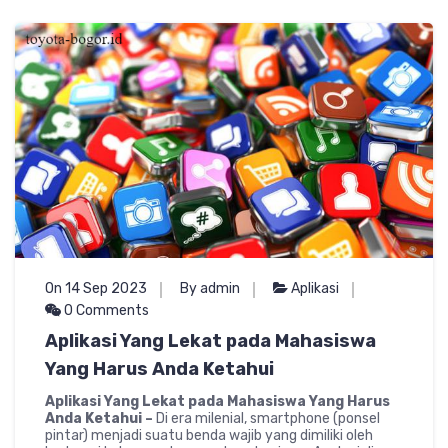
On 14 Sep 2023
By admin
Aplikasi
0 Comments
Aplikasi Yang Lekat pada Mahasiswa
Yang Harus Anda Ketahui
Aplikasi Yang Lekat pada Mahasiswa Yang Harus
Anda Ketahui –
Di era milenial, smartphone (ponsel
pintar) menjadi suatu benda wajib yang dimiliki oleh