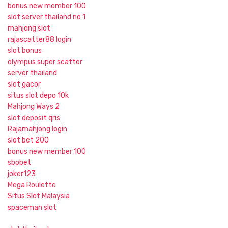
bonus new member 100
slot server thailand no 1
mahjong slot
rajascatter88 login
slot bonus
olympus super scatter
server thailand
slot gacor
situs slot depo 10k
Mahjong Ways 2
slot deposit qris
Rajamahjong login
slot bet 200
bonus new member 100
sbobet
joker123
Mega Roulette
Situs Slot Malaysia
spaceman slot