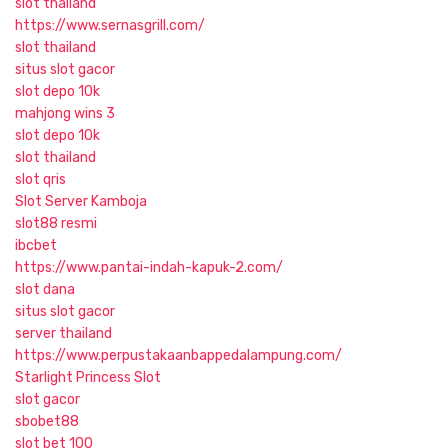
slot thailand
https://www.sernasgrill.com/
slot thailand
situs slot gacor
slot depo 10k
mahjong wins 3
slot depo 10k
slot thailand
slot qris
Slot Server Kamboja
slot88 resmi
ibcbet
https://www.pantai-indah-kapuk-2.com/
slot dana
situs slot gacor
server thailand
https://www.perpustakaanbappedalampung.com/
Starlight Princess Slot
slot gacor
sbobet88
slot bet 100