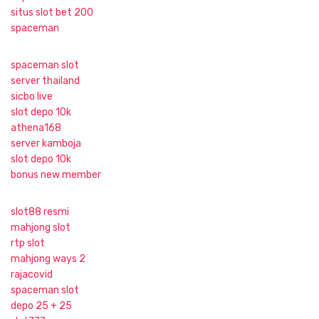
situs slot bet 200
spaceman
spaceman slot
server thailand
sicbo live
slot depo 10k
athena168
server kamboja
slot depo 10k
bonus new member
slot88 resmi
mahjong slot
rtp slot
mahjong ways 2
rajacovid
spaceman slot
depo 25 + 25