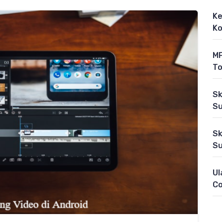
Ke
Ko
MP
To
Sk
Su
Sk
Su
Ul
C