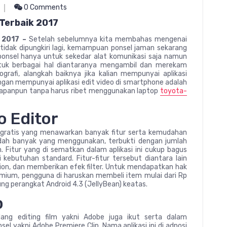
0 Comments
 Terbaik 2017
k 2017 –
Setelah sebelumnya kita membahas mengenai
tidak dipungkiri lagi, kemampuan ponsel jaman sekarang
 ponsel hanya untuk sekedar alat komunikasi saja namun
ntuk berbagai hal diantaranya mengambil dan merekam
grafi, alangkah baiknya jika kalian mempunyai aplikasi
ngan mempunyai aplikasi edit video di smartphone adalah
kapanpun tanpa harus ribet menggunakan laptop
toyota-
o Editor
o gratis yang menawarkan banyak fitur serta kemudahan
sudah banyak yang menggunakan, terbukti dengan jumlah
 Fitur yang di sematkan dalam aplikasi ini cukup bagus
ebutuhan standard. Fitur-fitur tersebut diantara lain
n, dan memberikan efek filter. Untuk mendapatkan hak
remium, pengguna di haruskan membeli item mulai dari Rp
ung perangkat Android 4.3 (JellyBean) keatas.
p
ang editing film yakni Adobe juga ikut serta dalam
l yakni Adobe Premiere Clip. Nama aplikasi ini di adposi