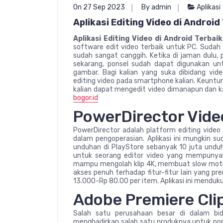
On 27 Sep 2023
By admin
Aplikasi
Aplikasi Editing Video di Android
Aplikasi Editing Video di Android Terbai
software edit video terbaik untuk PC. Sudah 
sudah sangat canggih. Ketika di jaman dulu,
sekarang, ponsel sudah dapat digunakan u
gambar. Bagi kalian yang suka dibidang video
editing video pada smartphone kalian. Keuntu
kalian dapat mengedit video dimanapun dan 
bogor.id
PowerDirector Vide
PowerDirector adalah platform editing vide
dalam pengoperasian. Aplikasi ini mungkin 
unduhan di PlayStore sebanyak 10 juta unduh.
untuk seorang editor video yang mempunyai k
mampu mengolah klip 4K, membuat slow motio
akses penuh terhadap fitur-fitur lain yang p
13.000-Rp 80.00 per item. Aplikasi ini menduk
Adobe Premiere Cli
Salah satu perusahaan besar di dalam bid
menghadirkan salah satu produknya untuk ponse