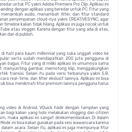
dar untuk PC yakni Adobe Premiere Pro Clip. Aplikasi ini
 banding dengan aplikasi yang beredar untuk PC. Fitur yang
 menambah audio, menambah filter, dan fitur standard
yanan penyimpanan cloud-nya yakni CREATIVESYNC, agar
 timeline kalian tidak hilang. Aplikasi ini juga cocok untuk
Tube atau vlogger. Karena dengan fitur yang ada di atas,
an dan di publish.
i hati para kaum millennial yang suka unggah video ke
popular serta sudah mendapatkan 200 juta pengguna di
ayan bagus. Fitur yang di miliki aplikasi ini umumnya sama
apat menyunting gambar, memotong klip, menggabungkan
ek transisi. Selain itu pada versi terbarunya yakni 5.8,
 real-time, dan filter ekslusif lainnya. Aplikasi ini bisa
ntuk bisa menikmati fitur premium lainnya pengguna harus
ng video di Android, VQuick hadir dengan tampilan yang
an bagi kalian yang hobi melakukan vlogging dan citizen
lism, maka aplikasi ini sangat direkomendasikan. Di dalam
 Mode ini bisa kalian gunakan pada sesi wawancara karena
alam acara. Selain itu, aplikasi ini juga mempunyai fitur