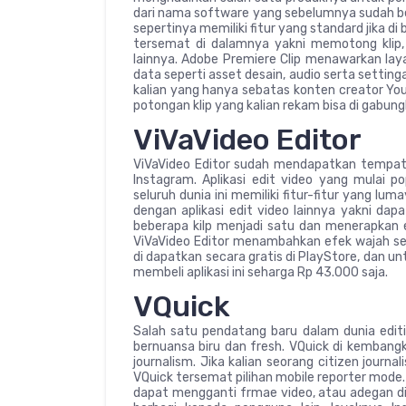
dari nama software yang sebelumnya sudah bere
sepertinya memiliki fitur yang standard jika di
tersemat di dalamnya yakni memotong klip,
lainnya. Adobe Premiere Clip menawarkan la
data seperti asset desain, audio serta settingan
kalian yang hanya sebatas konten creator You
potongan klip yang kalian rekam bisa di gabungk
ViVaVideo Editor
ViVaVideo Editor sudah mendapatkan tempat d
Instagram. Aplikasi edit video yang mulai 
seluruh dunia ini memiliki fitur-fitur yang lum
dengan aplikasi edit video lainnya yakni d
beberapa kilp menjadi satu dan menerapkan ef
ViVaVideo Editor menambahkan efek wajah secara
di dapatkan secara gratis di PlayStore, dan u
membeli aplikasi ini seharga Rp 43.000 saja.
VQuick
Salah satu pendatang baru dalam dunia editi
bernuansa biru dan fresh. VQuick di kembangk
journalism. Jika kalian seorang citizen journa
VQuick tersemat pilihan mobile reporter mode.
dapat mengganti frmae video, atau adegan di d